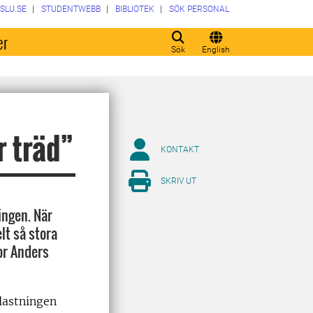
SLU.SE
STUDENTWEBB
BIBLIOTEK
SÖK PERSONAL
er
Sök
English
r träd”
KONTAKT
SKRIV UT
ingen. När
lt så stora
or Anders
lastningen