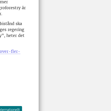
 mer
roforestry är
r.
tbistånd ska
iges regering
y”, heter det
hover-fler-
nternationellt