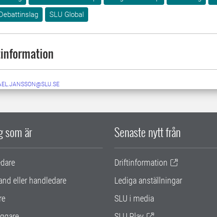
Debattinslag
SLU Global
information
AEL.JANSSON@SLU.SE
ig som är
Senaste nytt från
edare
Driftinformation
and eller handledare
Lediga anställningar
re
SLU i media
ggare
SLU Play