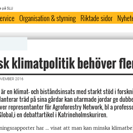
e på SLU
ervice
Organisation & styrning
Riktade sidor
Nyhet
k klimatpolitik behöver fle
OVEMBER 2016
 är en klimat- och biståndsinsats med starkt stöd i forskn
lanterar träd på sina gårdar kan utarmade jordar ge dubbe
iver representanter för Agroforestry Network, bl a profess
lobal,i en debattartikel i Katrineholmskuriren.
ningsrapporter har … visat att man kan minska klimatbe