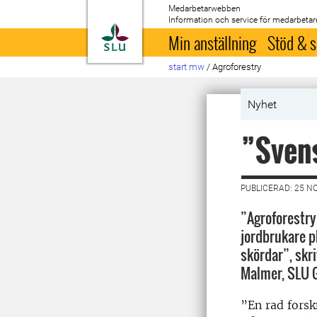
Medarbetarwebben
Information och service för medarbetar
Till startsida
Min anställning
Stöd & s
start mw
/
Agroforestry
Nyhet
”Svens
PUBLICERAD: 25 N
”Agroforestry
jordbrukare p
skördar”, skr
Malmer, SLU G
”En rad forsk