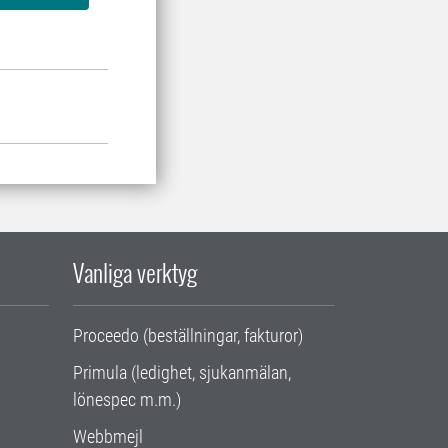
Vanliga verktyg
Proceedo (beställningar, fakturor)
Primula (ledighet, sjukanmälan,
lönespec m.m.)
Webbmejl