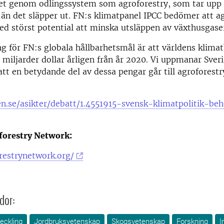
ket genom odlingssystem som agroforestry, som tar upp
än det släpper ut. FN:s klimatpanel IPCC bedömer att ag
d störst potential att minska utsläppen av växthusgase
g för FN:s globala hållbarhetsmål är att världens klima
0 miljarder dollar årligen från år 2020. Vi uppmanar Sver
 att en betydande del av dessa pengar går till agroforestr
.
en.se/asikter/debatt/1.4551915-svensk-klimatpolitik-be
orestry Network:
restrynetwork.org/
dor:
eckling
Jordbruksvetenskap
Skogsvetenskap
Forskning
I