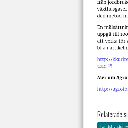
från jordbru
växthusgaser 
den metod me
En målsättnin
uppgå till 10
att verka för
bl a i artikeln
http://kkurir
trad
Mer om Agrof
http://agrofo
Relaterade si
Landsbygdsutv