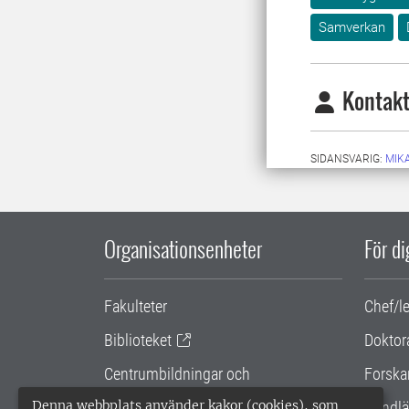
Samverkan
Kontakt
SIDANSVARIG:
MIK
Organisationsenheter
För d
Fakulteter
Chef/l
Biblioteket
Doktor
Centrumbildningar och
Forska
samarbetsprojekt
Denna webbplats använder kakor (cookies), som
Handlä