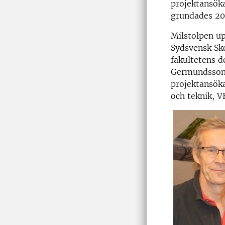
projektansöka
grundades 20
Milstolpen u
Sydsvensk Sk
fakultetens 
Germundsson,
projektansöka
och teknik, V