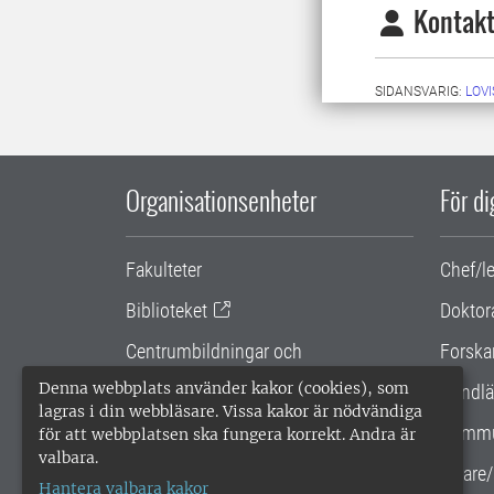
Kontakt
SIDANSVARIG:
LOV
Organisationsenheter
För d
Fakulteter
Chef/l
Biblioteket
Doktor
Centrumbildningar och
Forska
samarbetsprojekt
Denna webbplats använder kakor (cookies), som
Handlä
lagras i din webbläsare. Vissa kakor är nödvändiga
Gemensamma verksamhetsstödet
Kommu
för att webbplatsen ska fungera korrekt. Andra är
valbara.
SLU Holding
Lärare/
Hantera valbara kakor