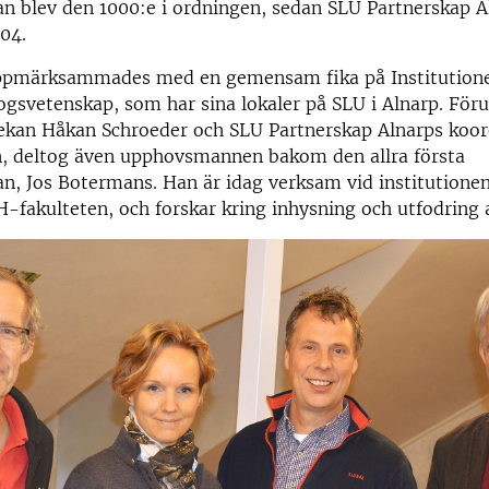
n blev den 1000:e i ordningen, sedan SLU Partnerskap A
04.
ppmärksammades med en gemensam fika på Institutione
ogsvetenskap, som har sina lokaler på SLU i Alnarp. Fö
dekan Håkan Schroeder och SLU Partnerskap Alnarps koor
 deltog även upphovsmannen bakom den allra första
n, Jos Botermans. Han är idag verksam vid institutionen
H-fakulteten, och forskar kring inhysning och utfodring a