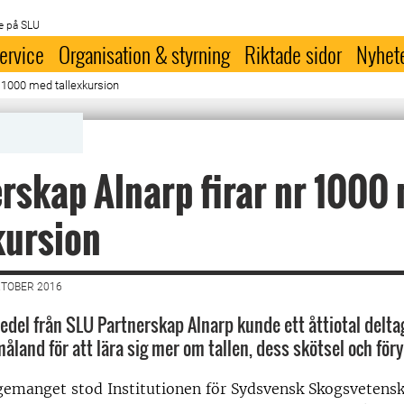
e på SLU
ervice
Organisation & styrning
Riktade sidor
Nyhet
r 1000 med tallexkursion
rskap Alnarp firar nr 1000
kursion
KTOBER 2016
del från SLU Partnerskap Alnarp kunde ett åttiotal deltag
åland för att lära sig mer om tallen, dess skötsel och för
emanget stod Institutionen för Sydsvensk Skogsvetensk