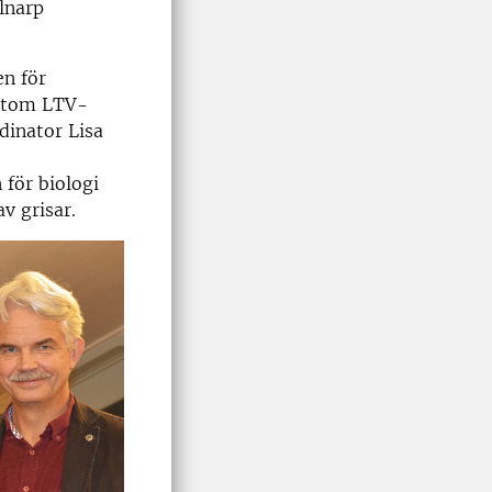
lnarp
n för
rutom LTV-
dinator Lisa
 för biologi
v grisar.