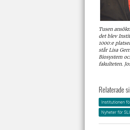
Tusen ansökni
det blev Inst
1000:e platse
står Lisa Ger
Biosystem oc
fakulteten. J
Relaterade si
Institutionen 
Nyheter för SL