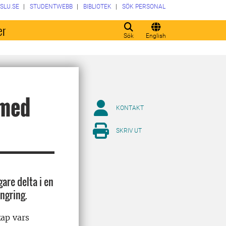
SLU.SE
STUDENTWEBB
BIBLIOTEK
SÖK PERSONAL
er
Sök
English
 med
KONTAKT
SKRIV UT
are delta i en
yngring.
ap vars