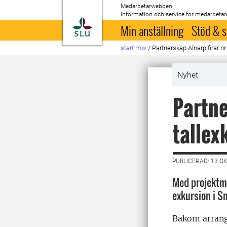
Medarbetarwebben
Information och service för medarbetar
Till startsida
Min anställning
Stöd & s
start mw
/
Partnerskap Alnarp firar n
Nyhet
Partne
tallex
PUBLICERAD: 13 O
Med projektme
exkursion i Sm
Bakom arrang