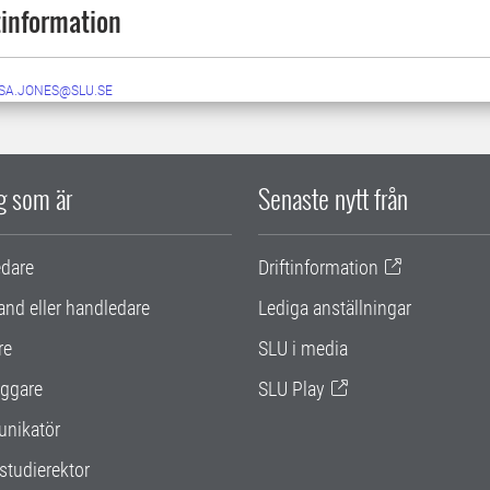
information
ISA.JONES@SLU.SE
ig som är
Senaste nytt från
edare
Driftinformation
and eller handledare
Lediga anställningar
re
SLU i media
ggare
SLU Play
nikatör
studierektor