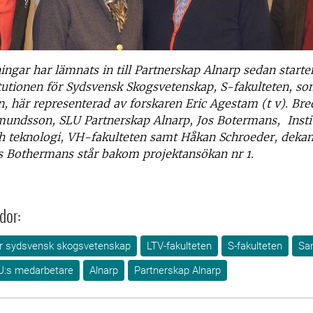
ngar har lämnats in till Partnerskap Alnarp sedan start
itutionen för Sydsvensk Skogsvetenskap, S-fakulteten, s
n, här representerad av forskaren Eric Agestam (t v). B
mundsson, SLU Partnerskap Alnarp, Jos Botermans, Insti
h teknologi, VH-fakulteten samt Håkan Schroeder, deka
os Bothermans står bakom projektansökan nr 1.
dor:
för sydsvensk skogsvetenskap
LTV-fakulteten
S-fakulteten
Sa
U:s medarbetare
Alnarp
Partnerskap Alnarp