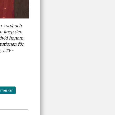
en 2004 och
om knep den
redvid honom
tutionen för
n, LTV-
mverkan