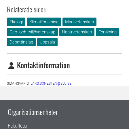
Relaterade sidor:
Ekologi
Klimatforskning
Markvetenskap
Geo- och miljövetenskap
Naturvetenskap
Forskning
Debattinslag
Uppsala
Kontaktinformation
SIDANSVARIG:
LARS.SONESTEN@SLU.SE
Organisationsenheter
Fakulteter