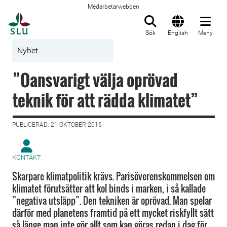
Medarbetarwebben
Till startsida
Sök
English
Meny
Nyhet
”Oansvarigt välja oprövad
teknik för att rädda klimatet”
PUBLICERAD: 21 OKTOBER 2016
KONTAKT
Skarpare klimatpolitik krävs. Parisöverenskommelsen om
klimatet förutsätter att kol binds i marken, i så kallade
”negativa utsläpp”. Den tekniken är oprövad. Man spelar
därför med planetens framtid på ett mycket riskfyllt sätt
så länge man inte gör allt som kan göras redan i dag för