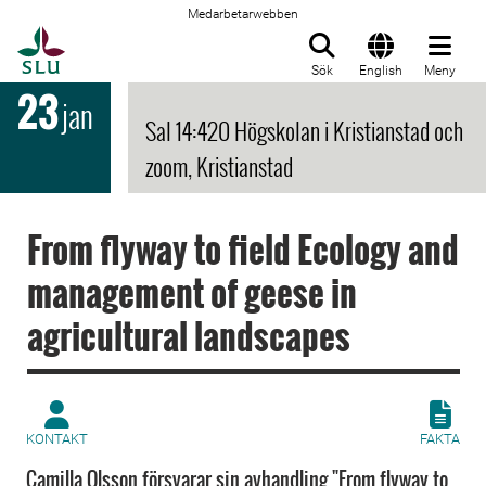
Medarbetarwebben
Till startsida
Sök
English
Meny
23
jan
Sal 14:420 Högskolan i Kristianstad och
zoom, Kristianstad
From flyway to field Ecology and
management of geese in
agricultural landscapes
KONTAKT
FAKTA
Camilla Olsson försvarar sin avhandling "From flyway to