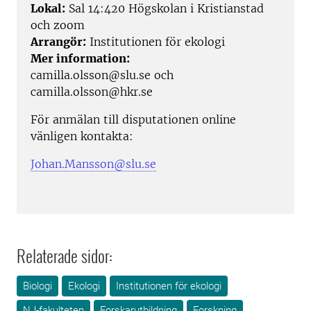
Lokal:
Sal 14:420 Högskolan i Kristianstad
och zoom
Arrangör:
Institutionen för ekologi
Mer information:
camilla.olsson@slu.se och
camilla.olsson@hkr.se
För anmälan till disputationen online
vänligen kontakta:
Johan.Mansson@slu.se
Relaterade sidor:
Biologi
Ekologi
Institutionen för ekologi
NJ-fakulteten
Forskarutbildning
Forskning