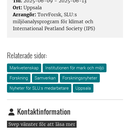
Tid:
2025-06-09 - 2025-06-13
Ort:
Uppsala
Arrangör:
TorvForsk, SLU:s
miljöanalysprogram för klimat och
International Peatland Society (IPS)
Relaterade sidor:
Markvetenskap
Institutionen för mark och miljö
Forskning
Samverkan
Forskningsnyheter
Nyheter för SLU:s medarbetare
Uppsala
Kontaktinformation