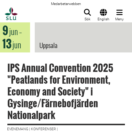
Medarbetarwebben
Till startsida
Sök
English
Meny
9
jun
–
13
jun
Uppsala
IPS Annual Convention 2025
"Peatlands for Environment,
Economy and Society" i
Gysinge/Färnebofjärden
Nationalpark
EVENEMANG | KONFERENSER |