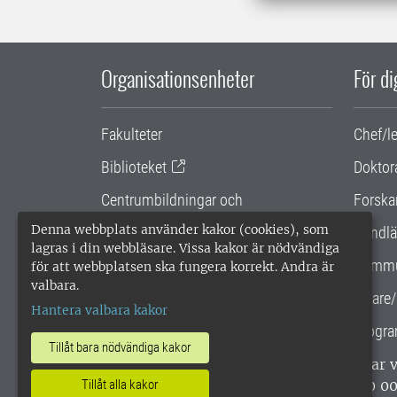
Organisationsenheter
För d
Fakulteter
Chef/l
Biblioteket
Doktor
Centrumbildningar och
Forska
samarbetsprojekt
Denna webbplats använder kakor (cookies), som
Handlä
lagras i din webbläsare. Vissa kakor är nödvändiga
Gemensamma verksamhetsstödet
Kommu
för att webbplatsen ska fungera korrekt. Andra är
valbara.
SLU Holding
Lärare/
Hantera valbara kakor
Progra
Tillåt bara nödvändiga kakor
SLU, Sveriges lantbruksuniversitet, har
Tillåt alla kakor
enligt ISO 14001. •
Telefon: 018-67 10 0