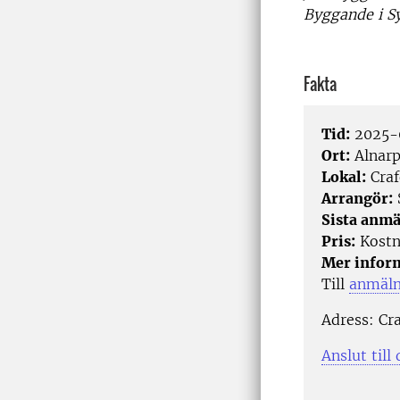
Byggande i S
Fakta
Tid:
2025-0
Ort:
Alnar
Lokal:
Craf
Arrangör:
Sista anmä
Pris:
Kostn
Mer infor
Till
anmäln
Adress:
Cr
Anslut till