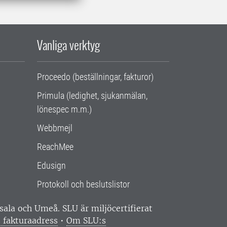
Vanliga verktyg
Proceedo (beställningar, fakturor)
Primula (ledighet, sjukanmälan,
lönespec m.m.)
Webbmejl
ReachMee
Edusign
Protokoll och beslutslistor
ppsala och Umeå.
SLU är miljöcertifierat
 fakturaadress
•
Om SLU:s