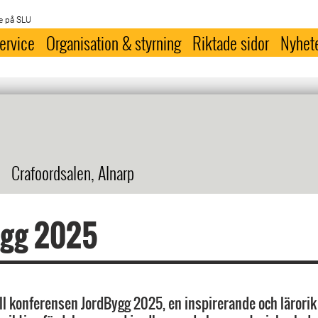
e på SLU
ervice
Organisation & styrning
Riktade sidor
Nyhet
Crafoordsalen, Alnarp
ygg 2025
l konferensen JordBygg 2025, en inspirerande och lärorik 