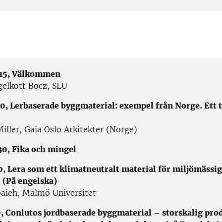
15, Välkommen
elkott Bocz, SLU
0, Lerbaserade byggmaterial: exempel från Norge. Ett t
iller, Gaia Oslo Arkitekter (Norge)
0, Fika och mingel
0, Lera som ett klimatneutralt material för miljömässig
. (På engelska)
aieh, Malmö Universitet
0, Conlutos jordbaserade byggmaterial – storskalig pro