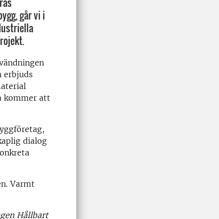
eras
gg, går vi i
ustriella
rojekt.
nvändningen
 erbjuds
aterial
na kommer att
byggföretag,
aplig dialog
konkreta
en. Varmt
gen Hållbart