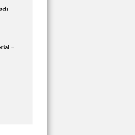
 och
rial –