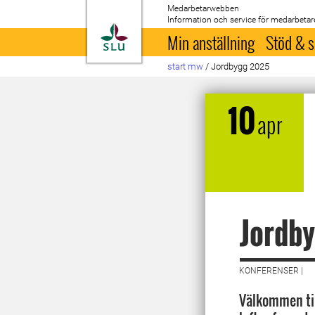
Medarbetarwebben
Information och service för medarbetar
Till startsida
Min anställning
Stöd & s
start mw
/
Jordbygg 2025
10
apr
Jordb
KONFERENSER |
Välkommen til