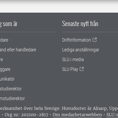
ig som är
Senaste nytt från
edare
Driftinformation
and eller handledare
Lediga anställningar
re
SLU i media
ggare
SLU Play
nikatör
studierektor
mstudierektor
 verksamhet över hela Sverige. Huvudorter är Alnarp, U
0 • Org nr: 202100-2817 •
Om medarbetarwebben
•
SLU:s