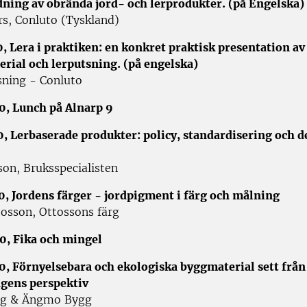
ning av obrända jord- och lerprodukter. (på Engelska)
rs, Conluto (Tyskland)
0, Lera i praktiken: en konkret praktisk presentation av
erial och lerputsning. (på engelska)
sning - Conluto
0, Lunch på Alnarp 9
0, Lerbaserade produkter: policy, standardisering och de
son, Bruksspecialisten
0, Jordens färger - jordpigment i färg och målning
osson, Ottossons färg
0, Fika och mingel
0, Förnyelsebara och ekologiska byggmaterial sett från
gens perspektiv
ing & Ängmo Bygg