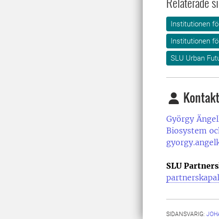
Relaterade si
Institutionen f
Institutionen f
SLU Urban Fut
Kontakt
György Ängel
Biosystem oc
gyorgy.angel
SLU Partners
partnerskapa
SIDANSVARIG:
JOH