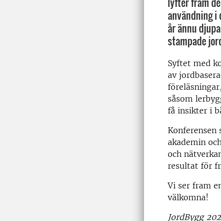
lyfter fram d
användning i 
år ännu djupa
stampade jord
Syftet med k
av jordbaser
föreläsningar
såsom lerbygg
få insikter i
Konferensen s
akademin och 
och nätverka
resultat för 
Vi ser fram 
välkomna!
JordBygg 202