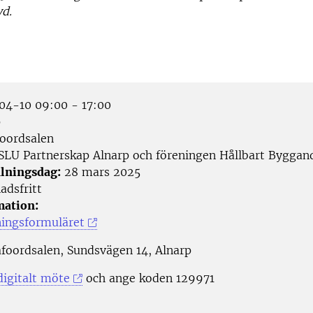
yd.
4-10 09:00 - 17:00
p
oordsalen
SLU Partnerskap Alnarp och föreningen Hållbart Byggand
lningsdag:
28 mars 2025
adsfritt
mation:
ingsformuläret
afoordsalen, Sundsvägen 14, Alnarp
 digitalt möte
och ange koden 129971