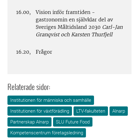
16.00,
Vision inför framtiden -
gastronomin en självklar del av
Sveriges Måltidsland 2030
Carl-Jan
Granqvist och Karsten Thurfjell
16.20,
Frågor
Relaterade sidor:
Institutionen för människa och samhälle
Institutionen för växtförädling
LTV-fakulteten
Alnarp
Partnerskap Alnarp
SLU Future Food
Kompetenscentrum företagsledning