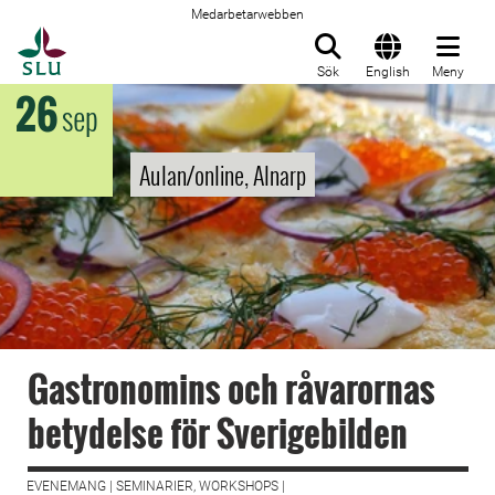
Medarbetarwebben
Till startsida
Sök
English
Meny
26
sep
Aulan/online, Alnarp
Gastronomins och råvarornas
betydelse för Sverigebilden
EVENEMANG | SEMINARIER, WORKSHOPS |