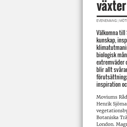
växter
EVENEMANG | MÖT
Välkomna till
kunskap, insp
klimatutmanin
biologisk mån
extremväder o
blir allt svår
förutsättning
inspiration o
Moviums Rådg
Henrik Sjöma
vegetationsby
Botaniska Tr
London. Magn