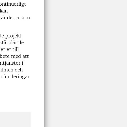
ontinuerligt
 kan
t är detta som
e projekt
står där de
r er till
arbete med att
mtjänster i
filmen och
h funderingar