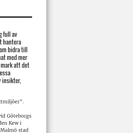
full av
tt hantera
m bidra till
imat med mer
 mark att det
dessa
 insikter,
tmiljöer".
vid Göteborgs
den Kew i
i Malmö stad