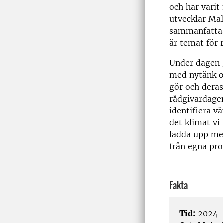
och har varit
utvecklar Ma
sammanfattas 
är temat för 
Under dagen 
med nytänk oc
gör och deras
rådgivardagen
identifiera v
det klimat vi
ladda upp med
från egna pro
Fakta
Tid:
2024-0