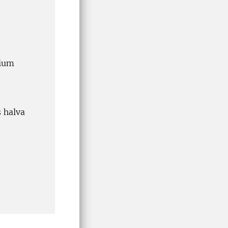
vium
 halva