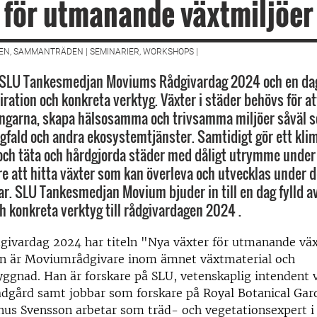
 för utmanande växtmiljöer
EN, SAMMANTRÄDEN | SEMINARIER, WORKSHOPS |
 SLU Tankesmedjan Moviums Rådgivardag 2024 och en dag 
iration och konkreta verktyg. Växter i städer behövs för a
garna, skapa hälsosamma och trivsamma miljöer såväl so
gfald och andra ekosystemtjänster. Samtidigt gör ett kl
ch täta och hårdgjorda städer med dåligt utrymme under
are att hitta växter som kan överleva och utvecklas under 
ar. SLU Tankesmedjan Movium bjuder in till en dag fylld av
ch konkreta verktyg till rådgivardagen 2024 .
ivardag 2024 har titeln "Nya växter för utmanande väx
n är Moviumrådgivare inom ämnet växtmaterial och
ggnad. Han är forskare på SLU, vetenskaplig intendent 
ädgård samt jobbar som forskare på Royal Botanical Gar
us Svensson arbetar som träd- och vegetationsexpert 