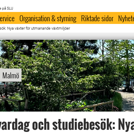
e på SLU
ervice
Organisation & styrning
Riktade sidor
Nyhet
ök: Nya växter för utmanande växtmiljöer
Malmö
ardag och studiebesök: Ny