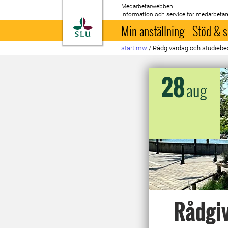
Medarbetarwebben
Information och service för medarbetar
Till startsida
Min anställning
Stöd & s
start mw
/
Rådgivardag och studiebes
28
aug
Rådgiv