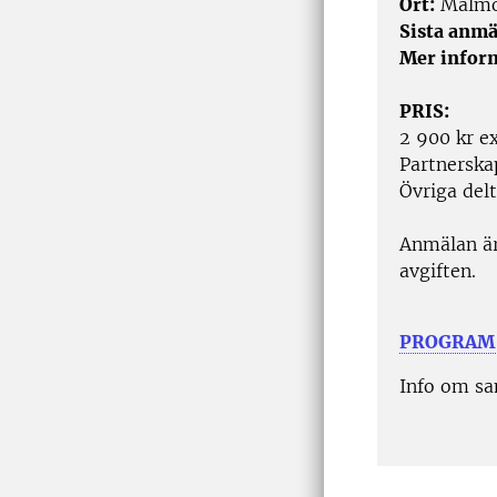
Ort:
Malm
Sista anmä
Mer infor
PRIS:
2 900 kr e
Partnerska
Övriga del
Anmälan är
avgiften.
PROGRAM
Info om sa