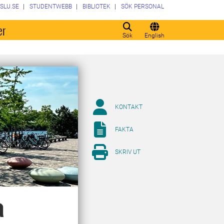
SLU.SE
STUDENTWEBB
BIBLIOTEK
SÖK PERSONAL
er
Sök
English
KONTAKT
FAKTA
SKRIV UT
a