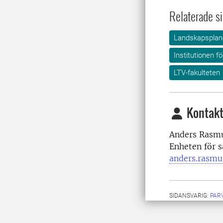
Relaterade si
Landskapsplane
Institutionen f
LTV-fakulteten
Kontakt
Anders Rasmu
Enheten för 
anders.rasmu
SIDANSVARIG:
PAR