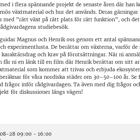
 med i flera spännande projekt de senaste åren där han k
lmös växtmaterial och hur det används. Deras gärningar
med ”rätt växt på rätt plats för rätt funktion”, och de
rådgivardagens studiebesök.
guidar Magnus och Henrik oss genom ett antal spännand
h experimentlusta. De berättar om växterna, varför de 
 karaktärsdrag och krav på förutsättningar. När ni anmäle
 får ni en länk till en film där Henrik berättar om sitt 
äxtmaterial som kommer att trivas och erbjuda ekosyste
 beräknar för våra nordiska städer om 30–50–100 år. Se 
 frågor inför rådgivardagen. Ta även med dig frågor oc
jekt för diskussioner längs vägen!
8-28 09:00 - 16:00