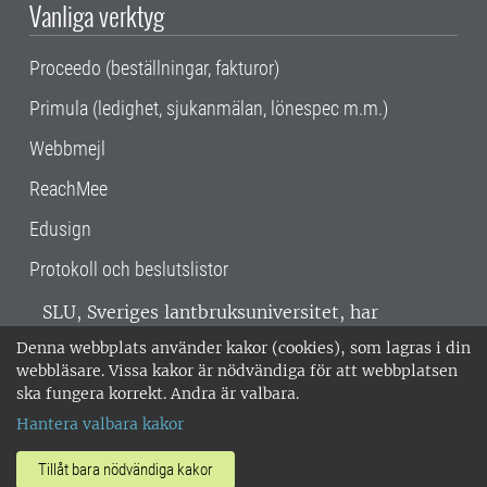
Vanliga verktyg
Proceedo (beställningar, fakturor)
Primula (ledighet, sjukanmälan, lönespec m.m.)
Webbmejl
ReachMee
Edusign
Protokoll och beslutslistor
SLU, Sveriges lantbruksuniversitet, har
verksamhet över hela Sverige. Huvudorter är
Denna webbplats använder kakor (cookies), som lagras i din
Alnarp, Uppsala och Umeå.
SLU är
webbläsare. Vissa kakor är nödvändiga för att webbplatsen
miljöcertifierat enligt ISO 14001. •
Telefon:
ska fungera korrekt. Andra är valbara.
018-67 10 00 • Org nr: 202100-2817 •
Om
Hantera valbara kakor
medarbetarwebben
•
SLU:s fakturaadress
•
Om SLU:s webbplatser
•
Vid KRIS
Tillåt bara nödvändiga kakor