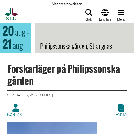
Medarbetarwebben
Till startsida
Sök
English
Meny
20
aug
–
21
aug
Philipssonska gården, Strängnäs
Forskarläger på Philipssonska
gården
SEMINARIER, WORKSHOPS |
KONTAKT
FAKTA