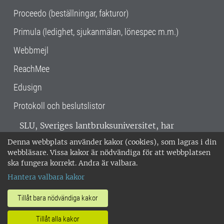
Proceedo (beställningar, fakturor)
Primula (ledighet, sjukanmälan, lönespec m.m.)
Webbmejl
ReachMee
Edusign
Protokoll och beslutslistor
SLU, Sveriges lantbruksuniversitet, har
verksamhet över hela Sverige. Huvudorter är
Denna webbplats använder kakor (cookies), som lagras i din
Alnarp, Uppsala och Umeå.
SLU är
webbläsare. Vissa kakor är nödvändiga för att webbplatsen
miljöcertifierat enligt ISO 14001. •
Telefon:
ska fungera korrekt. Andra är valbara.
018-67 10 00 • Org nr: 202100-2817 •
Om
Hantera valbara kakor
medarbetarwebben
•
SLU:s fakturaadress
•
Om SLU:s webbplatser
•
Vid KRIS
Tillåt bara nödvändiga kakor
•
Hantera kakor
•
Behandling av
Tillåt alla kakor
personuppgifter