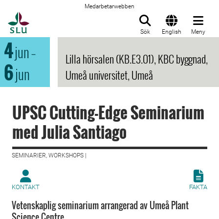
Medarbetarwebben
Till startsida
Sök
English
Meny
4
jun
–
Lilla hörsalen (KB.E3.01), KBC byggnad,
6
jun
Umeå universitet, Umeå
UPSC Cutting-Edge Seminarium
med Julia Santiago
SEMINARIER, WORKSHOPS |
KONTAKT
FAKTA
Vetenskaplig seminarium arrangerad av Umeå Plant
Science Centre