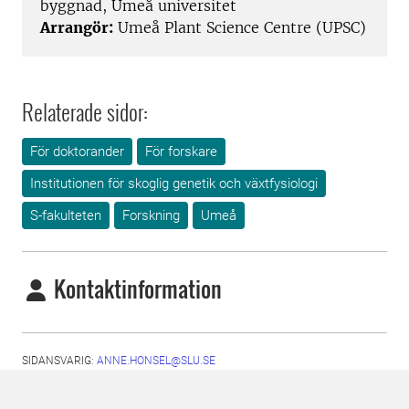
byggnad, Umeå universitet
Arrangör:
Umeå Plant Science Centre (UPSC)
Relaterade sidor:
För doktorander
För forskare
Institutionen för skoglig genetik och växtfysiologi
S-fakulteten
Forskning
Umeå
Kontaktinformation
SIDANSVARIG:
ANNE.HONSEL@SLU.SE