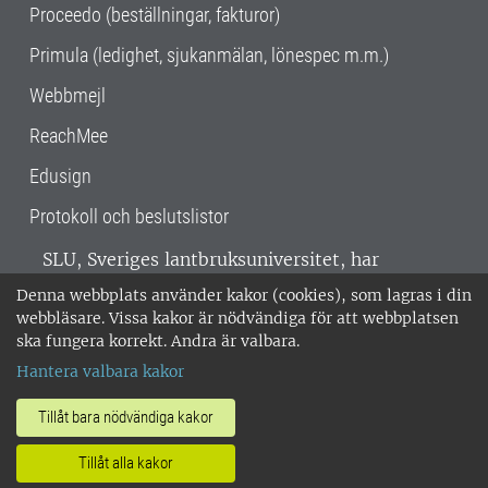
Proceedo (beställningar, fakturor)
Primula (ledighet, sjukanmälan, lönespec m.m.)
Webbmejl
ReachMee
Edusign
Protokoll och beslutslistor
SLU, Sveriges lantbruksuniversitet, har
verksamhet över hela Sverige. Huvudorter är
Denna webbplats använder kakor (cookies), som lagras i din
Alnarp, Uppsala och Umeå.
SLU är
webbläsare. Vissa kakor är nödvändiga för att webbplatsen
miljöcertifierat enligt ISO 14001. •
Telefon:
ska fungera korrekt. Andra är valbara.
018-67 10 00 • Org nr: 202100-2817 •
Om
Hantera valbara kakor
medarbetarwebben
•
SLU:s fakturaadress
•
Om SLU:s webbplatser
•
Vid KRIS
Tillåt bara nödvändiga kakor
•
Hantera kakor
•
Behandling av
Tillåt alla kakor
personuppgifter