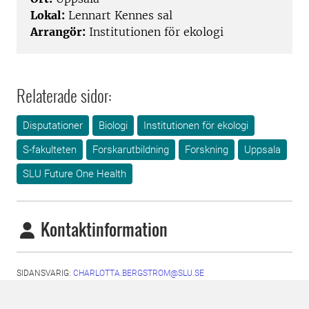
Lokal:
Lennart Kennes sal
Arrangör:
Institutionen för ekologi
Relaterade sidor:
Disputationer
Biologi
Institutionen för ekologi
S-fakulteten
Forskarutbildning
Forskning
Uppsala
SLU Future One Health
Kontaktinformation
SIDANSVARIG:
CHARLOTTA.BERGSTROM@SLU.SE