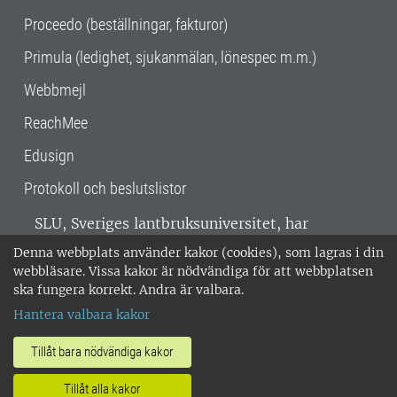
Proceedo (beställningar, fakturor)
Primula (ledighet, sjukanmälan, lönespec m.m.)
Webbmejl
ReachMee
Edusign
Protokoll och beslutslistor
SLU, Sveriges lantbruksuniversitet, har
verksamhet över hela Sverige. Huvudorter är
Denna webbplats använder kakor (cookies), som lagras i din
Alnarp, Uppsala och Umeå.
SLU är
webbläsare. Vissa kakor är nödvändiga för att webbplatsen
miljöcertifierat enligt ISO 14001. •
Telefon:
ska fungera korrekt. Andra är valbara.
018-67 10 00 • Org nr: 202100-2817 •
Om
Hantera valbara kakor
medarbetarwebben
•
SLU:s fakturaadress
•
Om SLU:s webbplatser
•
Vid KRIS
Tillåt bara nödvändiga kakor
•
Hantera kakor
•
Behandling av
Tillåt alla kakor
personuppgifter