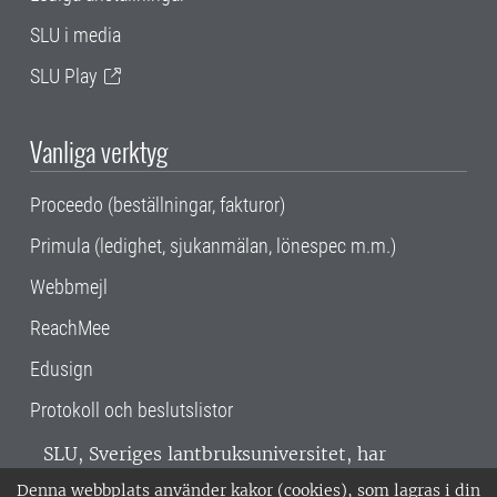
SLU i media
SLU Play
Vanliga verktyg
Proceedo (beställningar, fakturor)
Primula (ledighet, sjukanmälan, lönespec m.m.)
Webbmejl
ReachMee
Edusign
Protokoll och beslutslistor
SLU, Sveriges lantbruksuniversitet, har
verksamhet över hela Sverige. Huvudorter är
Denna webbplats använder kakor (cookies), som lagras i din