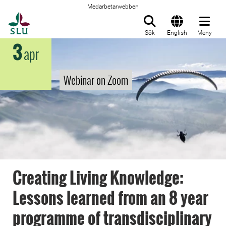
Medarbetarwebben
Till startsida
Sök
English
Meny
3
apr
Webinar on Zoom
Creating Living Knowledge:
Lessons learned from an 8 year
programme of transdisciplinary