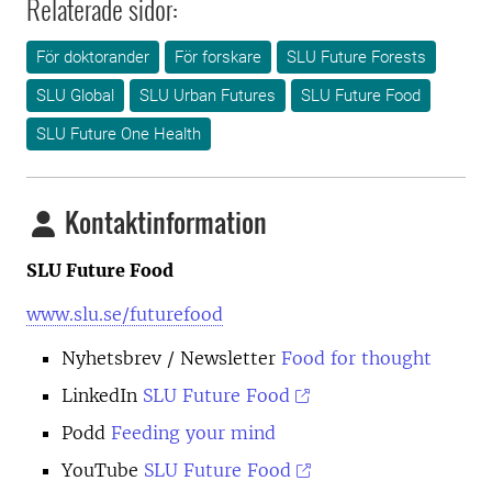
Relaterade sidor:
För doktorander
För forskare
SLU Future Forests
SLU Global
SLU Urban Futures
SLU Future Food
SLU Future One Health
Kontaktinformation
SLU Future Food
www.slu.se/futurefood
Nyhetsbrev
/ Newsletter
Food for thought
LinkedIn
SLU Future Food
Podd
Feeding your mind
YouTube
SLU Future Food