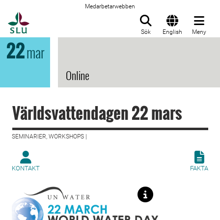
Medarbetarwebben
Till startsida
Sök
English
Meny
22
mar
Online
Världsvattendagen 22 mars
SEMINARIER, WORKSHOPS |
KONTAKT
FAKTA