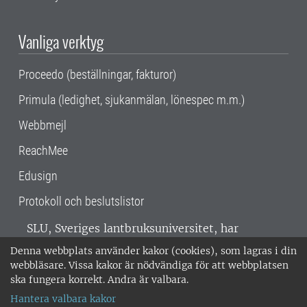
Vanliga verktyg
Proceedo (beställningar, fakturor)
Primula (ledighet, sjukanmälan, lönespec m.m.)
Webbmejl
ReachMee
Edusign
Protokoll och beslutslistor
SLU, Sveriges lantbruksuniversitet, har
verksamhet över hela Sverige. Huvudorter är
Denna webbplats använder kakor (cookies), som lagras i din
Alnarp, Uppsala och Umeå.
SLU är
webbläsare. Vissa kakor är nödvändiga för att webbplatsen
miljöcertifierat enligt ISO 14001. •
Telefon:
ska fungera korrekt. Andra är valbara.
018-67 10 00 • Org nr: 202100-2817 •
Om
Hantera valbara kakor