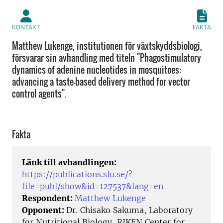
KONTAKT
FAKTA
Matthew Lukenge, institutionen för växtskyddsbiologi,
försvarar sin avhandling med titeln "Phagostimulatory
dynamics of adenine nucleotides in mosquitoes:
advancing a taste-based delivery method for vector
control agents".
Fakta
Länk till avhandlingen:
https://publications.slu.se/?
file=publ/show&id=127537&lang=en
Respondent:
Matthew Lukenge
Opponent:
Dr. Chisako Sakuma, Laboratory
for Nutritional Biology, RIKEN Center for