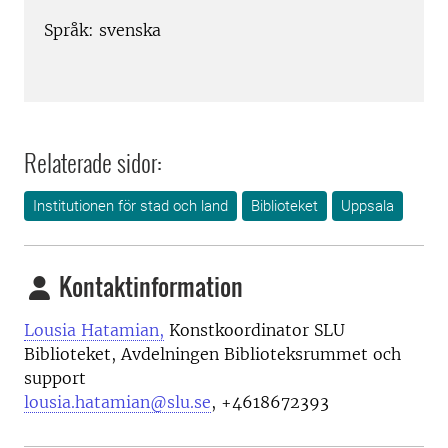
Språk: svenska
Relaterade sidor:
Institutionen för stad och land
Biblioteket
Uppsala
Kontaktinformation
Lousia Hatamian,
Konstkoordinator SLU
Biblioteket, Avdelningen Biblioteksrummet och
support
lousia.hatamian@slu.se
, +4618672393