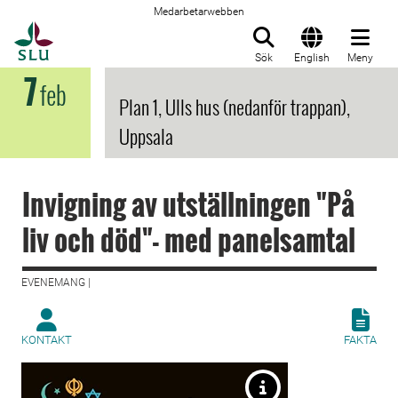
Medarbetarwebben
Till startsida
Sök
English
Meny
7
feb
Plan 1, Ulls hus (nedanför trappan),
Uppsala
Invigning av utställningen "På
liv och död"- med panelsamtal
EVENEMANG |
KONTAKT
FAKTA