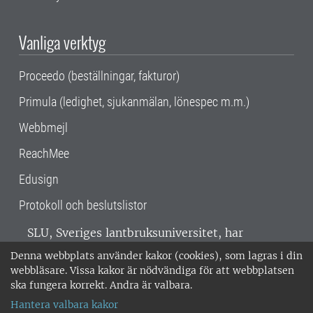
Vanliga verktyg
Proceedo (beställningar, fakturor)
Primula (ledighet, sjukanmälan, lönespec m.m.)
Webbmejl
ReachMee
Edusign
Protokoll och beslutslistor
SLU, Sveriges lantbruksuniversitet, har
verksamhet över hela Sverige. Huvudorter är
Denna webbplats använder kakor (cookies), som lagras i din
Alnarp, Uppsala och Umeå.
SLU är
webbläsare. Vissa kakor är nödvändiga för att webbplatsen
miljöcertifierat enligt ISO 14001. •
Telefon:
ska fungera korrekt. Andra är valbara.
018-67 10 00 • Org nr: 202100-2817 •
Om
Hantera valbara kakor