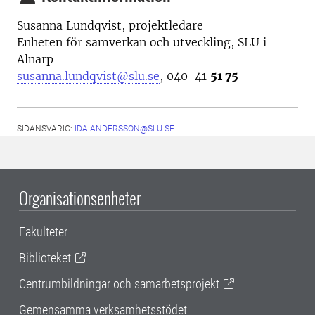
Susanna Lundqvist, projektledare
Enheten för samverkan och utveckling, SLU i
Alnarp
susanna.lundqvist@slu.se
, 040-41
51 75
SIDANSVARIG:
IDA.ANDERSSON@SLU.SE
Organisationsenheter
Fakulteter
Biblioteket
Centrumbildningar och samarbetsprojekt
Gemensamma verksamhetsstödet