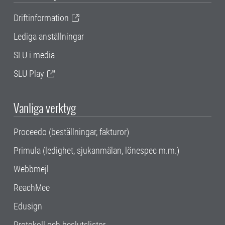
Driftinformation
Lediga anställningar
SLU i media
SLU Play
Vanliga verktyg
Proceedo (beställningar, fakturor)
Primula (ledighet, sjukanmälan, lönespec m.m.)
Webbmejl
ReachMee
Edusign
Protokoll och beslutslistor