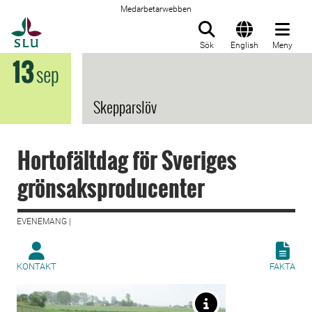
Medarbetarwebben
Till startsida
Sök
English
Meny
13
sep
Skepparslöv
Hortofältdag för Sveriges
grönsaksproducenter
EVENEMANG |
KONTAKT
FAKTA