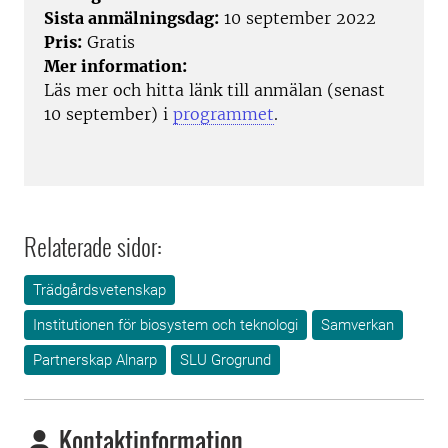
Sista anmälningsdag:
10 september 2022
Pris:
Gratis
Mer information:
Läs mer och hitta länk till anmälan (senast
10 september) i
programmet
.
Relaterade sidor:
Trädgårdsvetenskap
Institutionen för biosystem och teknologi
Samverkan
Partnerskap Alnarp
SLU Grogrund
Kontaktinformation