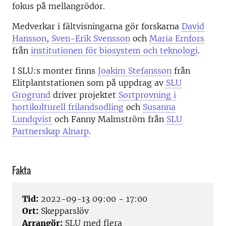
fokus på mellangrödor.
Medverkar i fältvisningarna gör forskarna
David
Hansson
,
Sven-Erik Svensson
och
Maria Ernfors
från
institutionen för biosystem och teknologi
.
I SLU:s monter finns
Joakim Stefansson
från
Elitplantstationen som på uppdrag av
SLU
Grogrund
driver projektet
Sortprovning i
hortikulturell frilandsodling
och
Susanna
Lundqvist
och Fanny Malmström från
SLU
Partnerskap Alnarp
.
Fakta
Tid:
2022-09-13 09:00 - 17:00
Ort:
Skepparslöv
Arrangör:
SLU med flera