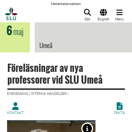
Medarbetarwebben
Till startsida
Sök
English
Meny
6
maj
Umeå
Föreläsningar av nya
professorer vid SLU Umeå
EVENEMANG | INTERNA HÄNDELSER |
KONTAKT
FAKTA