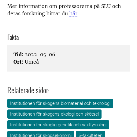
Mer information om professorerna på SLU och
deras forskning hittar du
här
.
Fakta
Tid:
2022-05-06
Ort:
Umeå
Relaterade sidor:
Institutionen för skogens biomaterial och teknologi
Institutionen för skogens ekologi och skötsel
Institutionen för skoglig genetik och växtfysiologi
Institutionen för skogsekonomi
S-fakulteten