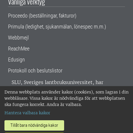
Vanliga verktyg
Proceedo (beställningar, fakturor)
Primula (ledighet, sjukanmälan, lönespec m.m.)
Webbmejl
ReachMee
Edusign
Protokoll och beslutslistor
SLU, Sveriges lantbruksuniversitet, har
verksamhet över hela Sverige. Huvudorter är
Denna webbplats använder kakor (cookies), som lagras i din
Alnarp, Uppsala och Umeå.
SLU är
webbläsare. Vissa kakor är nödvändiga för att webbplatsen
miljöcertifierat enligt ISO 14001. •
Telefon:
ska fungera korrekt. Andra är valbara.
018-67 10 00 • Org nr: 202100-2817 •
Om
Hantera valbara kakor
medarbetarwebben
•
SLU:s fakturaadress
•
Om SLU:s webbplatser
•
Vid KRIS
Tillåt bara nödvändiga kakor
•
Hantera kakor
•
Behandling av