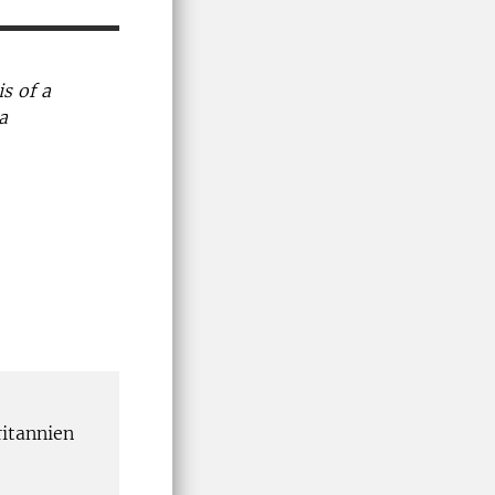
s of a
a
ritannien