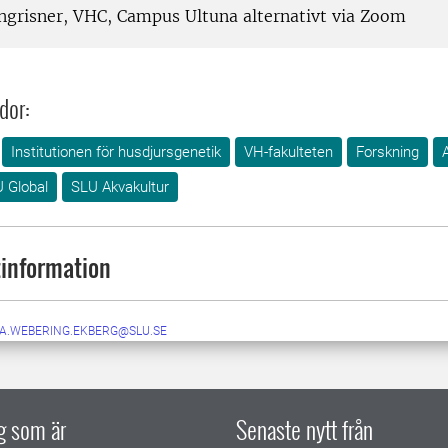
grisner, VHC, Campus Ultuna alternativt via Zoom
dor:
Institutionen för husdjursgenetik
VH-fakulteten
Forskning
 Global
SLU Akvakultur
information
IA.WEBERING.EKBERG@SLU.SE
ig som är
Senaste nytt från