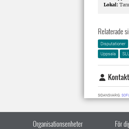
Lokal:
Tann
Relaterade si
Disputationer
Uppsala
SLU
Kontakt
SIDANSVARIG:
SOF
Organisationsenheter
För d