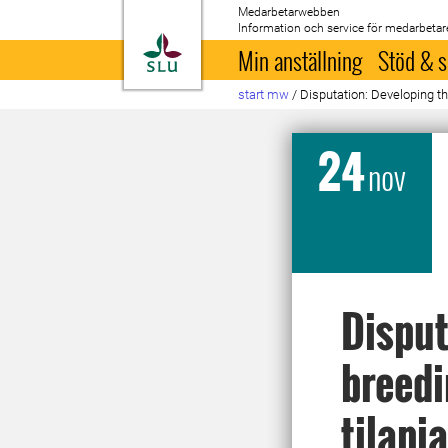
Medarbetarwebben
Information och service för medarbetar
Till startsida
Min anställning
Stöd & s
start mw
/
Disputation: Developing th
24
nov
Disput
breedi
tilapi