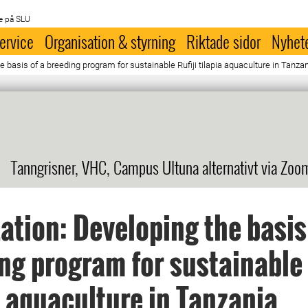
e på SLU
ervice
Organisation & styrning
Riktade sidor
Nyhet
e basis of a breeding program for sustainable Rufiji tilapia aquaculture in Tanza
Tanngrisner, VHC, Campus Ultuna alternativt via Zoo
ation: Developing the basis
ng program for sustainable 
a aquaculture in Tanzania