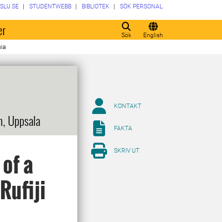
SLU.SE
STUDENTWEBB
BIBLIOTEK
SÖK PERSONAL
er
Sök
English
nia
KONTAKT
m, Uppsala
FAKTA
SKRIV UT
 of a
Rufiji