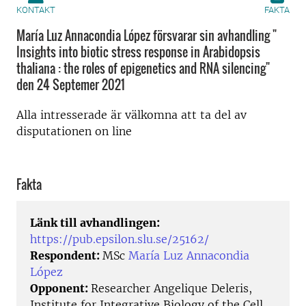
KONTAKT
FAKTA
María Luz Annacondia López försvarar sin avhandling "
Insights into biotic stress response in Arabidopsis
thaliana : the roles of epigenetics and RNA silencing"
den 24 Septemer 2021
Alla intresserade är välkomna att ta del av
disputationen on line
Fakta
Länk till avhandlingen:
https://pub.epsilon.slu.se/25162/
Respondent:
MSc
María Luz Annacondia
López
Opponent:
Researcher Angelique Deleris,
Institute for Integrative Biology of the Cell