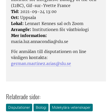
(I2BC), Gif-sur-Yvette France
Tid:
2021-09-24 13:00
Ort:
Uppsala
Lokal:
Lennart Kennes sal och Zoom
Arrangör:
Institutionen för växtbiologi
Mer information:
maria.luz.annacondia@slu.se
För anmälan till disputationen on line
vänligen kontakta:
german.martinez.arias@slu.se
Relaterade sidor:
Disputationer
Biologi
Molekylära vetenskaper