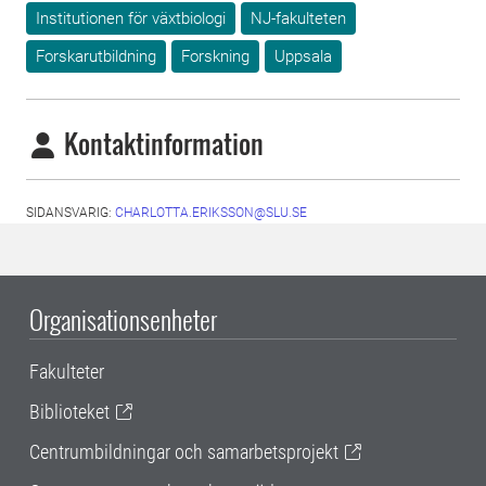
Institutionen för växtbiologi
NJ-fakulteten
Forskarutbildning
Forskning
Uppsala
Kontaktinformation
SIDANSVARIG:
CHARLOTTA.ERIKSSON@SLU.SE
Organisationsenheter
Fakulteter
Biblioteket
Centrumbildningar och samarbetsprojekt