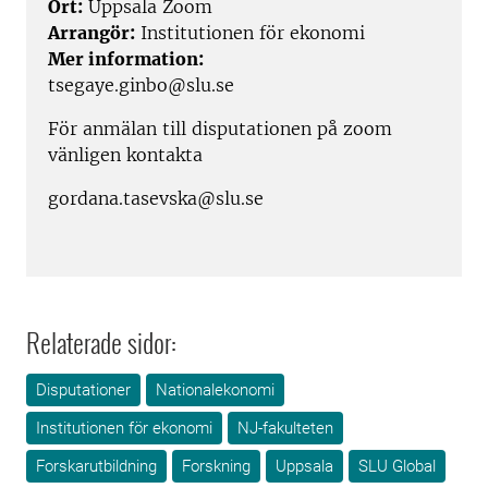
Ort:
Uppsala Zoom
Arrangör:
Institutionen för ekonomi
Mer information:
tsegaye.ginbo@slu.se
För anmälan till disputationen på zoom
vänligen kontakta
gordana.tasevska@slu.se
Relaterade sidor:
Disputationer
Nationalekonomi
Institutionen för ekonomi
NJ-fakulteten
Forskarutbildning
Forskning
Uppsala
SLU Global