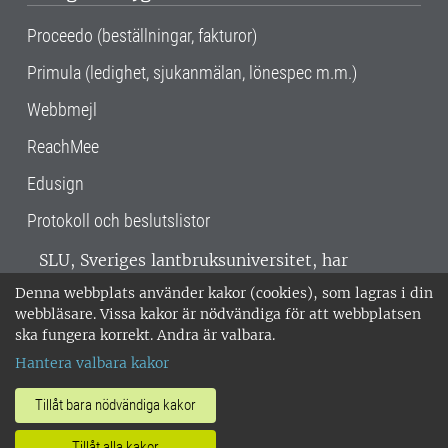
Proceedo (beställningar, fakturor)
Primula (ledighet, sjukanmälan, lönespec m.m.)
Webbmejl
ReachMee
Edusign
Protokoll och beslutslistor
SLU, Sveriges lantbruksuniversitet, har
verksamhet över hela Sverige. Huvudorter är
Denna webbplats använder kakor (cookies), som lagras i din
Alnarp, Uppsala och Umeå.
SLU är
webbläsare. Vissa kakor är nödvändiga för att webbplatsen
miljöcertifierat enligt ISO 14001. •
Telefon:
ska fungera korrekt. Andra är valbara.
018-67 10 00 • Org nr: 202100-2817 •
Om
Hantera valbara kakor
medarbetarwebben
•
SLU:s fakturaadress
•
Om SLU:s webbplatser
•
Vid KRIS
Tillåt bara nödvändiga kakor
•
Hantera kakor
•
Behandling av
Tillåt alla kakor