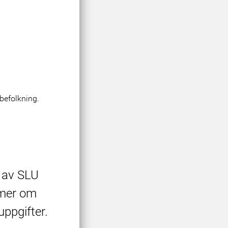
 befolkning.
s av SLU
 mer om
ppgifter.