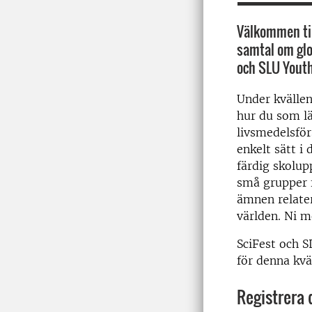
Välkommen till
samtal om glo
och SLU Youth
Under kvälle
hur du som l
livsmedelsför
enkelt sätt i
färdig skolup
små grupper f
ämnen relater
världen. Ni m
SciFest och S
för denna kväl
Registrera 