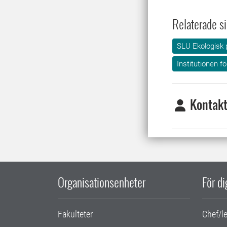
Relaterade si
SLU Ekologisk 
Institutionen f
Kontakt
Organisationsenheter
För d
Fakulteter
Chef/l