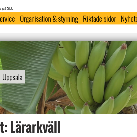
e på SLU
ervice
Organisation & styrning
Riktade sidor
Nyhet
Uppsala
t: Lärarkväll