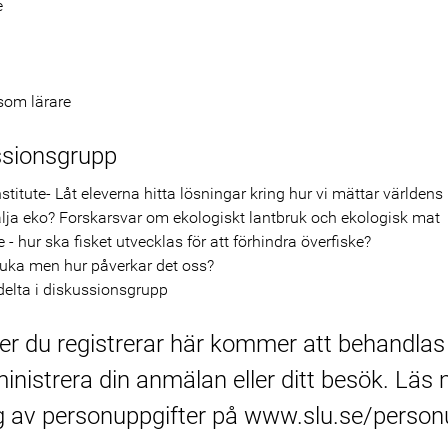
e
som lärare
ssionsgrupp
stitute- Låt eleverna hitta lösningar kring hur vi mättar världens
välja eko? Forskarsvar om ekologiskt lantbruk och ekologisk mat
e - hur ska fisket utvecklas för att förhindra överfiske?
sjuka men hur påverkar det oss?
delta i diskussionsgrupp
er du registrerar här kommer att behandla
ministrera din anmälan eller ditt besök. Läs
g av personuppgifter på www.slu.se/personu