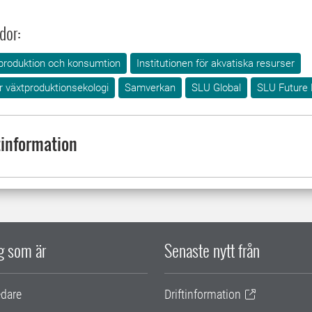
dor:
produktion och konsumtion
Institutionen för akvatiska resurser
ör växtproduktionsekologi
Samverkan
SLU Global
SLU Future
information
ig som är
Senaste nytt från
edare
Driftinformation