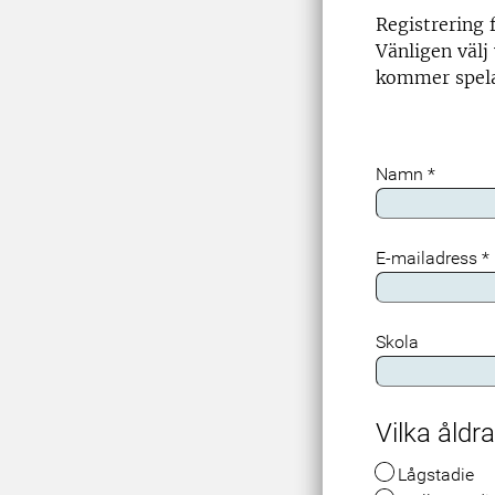
Registrering f
Vänligen välj
kommer spela
Namn
*
E-mailadress
*
Skola
Vilka åldr
Lågstadie