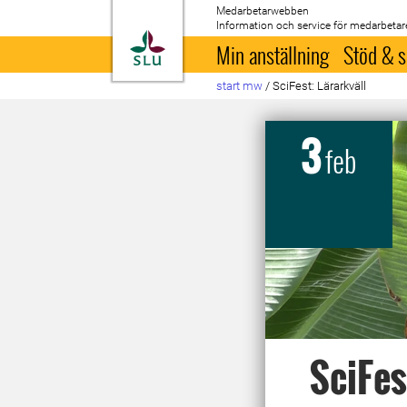
Medarbetarwebben
Information och service för medarbetar
Till startsida
Min anställning
Stöd & s
start mw
/
SciFest: Lärarkväll
3
feb
SciFes