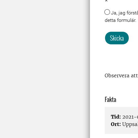
*
Ja, jag förstår att mina uppgifter lagras och behandlas i samband med att jag skickar in
detta formulär.
Skicka
Observera att
Fakta
Tid:
2021-
Ort:
Uppsa