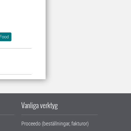
 Food
Vanliga verktyg
Proceedo (beställningar, fakturor)