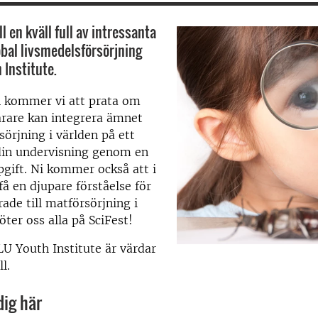
 en kväll full av intressanta
bal livsmedelsförsörjning
 Institute.
n kommer vi att prata om
ärare kan integrera ämnet
sörjning i världen på ett
 din undervisning genom en
pgift. Ni kommer också att i
å en djupare förståelse för
ade till matförsörjning i
öter oss alla på SciFest!
LU Youth Institute är värdar
l.
dig här