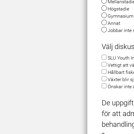
Mellanstadi
Högstadie
Gymnasium
Annat
Jobbar inte 
Välj disku
SLU Youth In
Vettigt att 
Hållbart fisk
Växter blir 
Önskar inte 
De uppgift
för att ad
behandlin