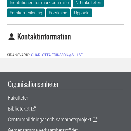
Institutionen för mark och miljö
NJ-fakulteten
Forskarutbildning
Forskning
Uppsala
Kontaktinformation
SIDANSVARIG:
CHARLOTTA.ERIKSSON@SLU.SE
Organisationsenheter
Fakulteter
Biblioteket
Centrumbildningar och samarbetsprojekt
Gemensamma verksamhetsstödet