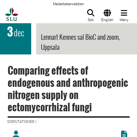
Medarbetarwebben
Till startsida
Sök
English
Meny
3
dec
Lennart Kennes sal BioC and zoom,
Uppsala
Comparing effects of
endogenous and anthropogenic
nitrogen supply on
ectomycorrhizal fungi
DISPUTATIONER |