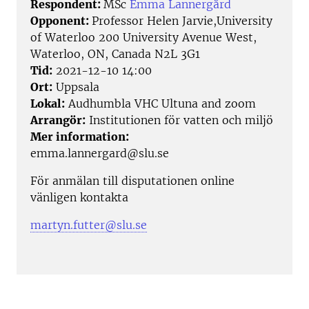
Respondent:
MSc
Emma Lannergård
Opponent:
Professor Helen Jarvie,University
of Waterloo 200 University Avenue West,
Waterloo, ON, Canada N2L 3G1
Tid:
2021-12-10 14:00
Ort:
Uppsala
Lokal:
Audhumbla VHC Ultuna and zoom
Arrangör:
Institutionen för vatten och miljö
Mer information:
emma.lannergard@slu.se
För anmälan till disputationen online
vänligen kontakta
martyn.futter@slu.se