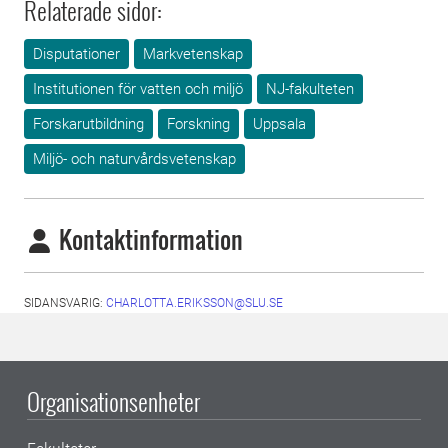
Relaterade sidor:
Disputationer
Markvetenskap
Institutionen för vatten och miljö
NJ-fakulteten
Forskarutbildning
Forskning
Uppsala
Miljö- och naturvårdsvetenskap
Kontaktinformation
SIDANSVARIG:
CHARLOTTA.ERIKSSON@SLU.SE
Organisationsenheter