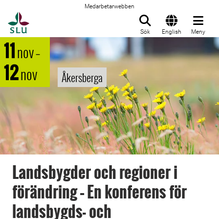
Medarbetarwebben
Till startsida
Sök
English
Meny
11
nov
–
12
nov
Åkersberga
Landsbygder och regioner i
förändring – En konferens för
landsbygds- och