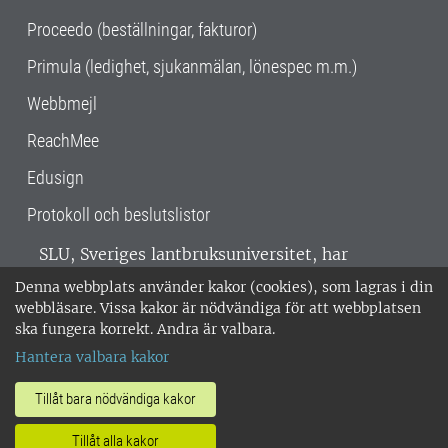
Proceedo (beställningar, fakturor)
Primula (ledighet, sjukanmälan, lönespec m.m.)
Webbmejl
ReachMee
Edusign
Protokoll och beslutslistor
SLU, Sveriges lantbruksuniversitet, har
verksamhet över hela Sverige. Huvudorter är
Denna webbplats använder kakor (cookies), som lagras i din
Alnarp, Uppsala och Umeå.
SLU är
webbläsare. Vissa kakor är nödvändiga för att webbplatsen
miljöcertifierat enligt ISO 14001. •
Telefon:
ska fungera korrekt. Andra är valbara.
018-67 10 00 • Org nr: 202100-2817 •
Om
Hantera valbara kakor
medarbetarwebben
•
SLU:s fakturaadress
•
Om SLU:s webbplatser
•
Vid KRIS
Tillåt bara nödvändiga kakor
•
Hantera kakor
•
Behandling av
Tillåt alla kakor
personuppgifter