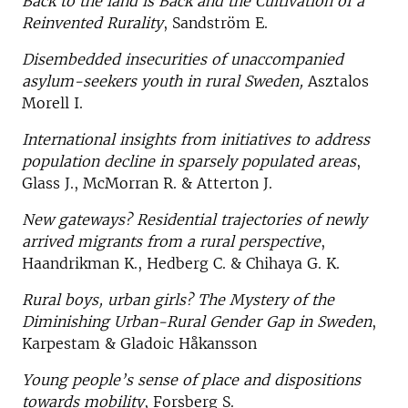
Back to the land is Back and the Cultivation of a
Reinvented Rurality
, Sandström E.
Disembedded insecurities of unaccompanied
asylum-seekers youth in rural Sweden,
Asztalos
Morell I.
International insights from initiatives to address
population decline in sparsely populated areas
,
Glass J., McMorran R. & Atterton J.
New gateways? Residential trajectories of newly
arrived migrants from a rural perspective
,
Haandrikman K., Hedberg C. & Chihaya G. K.
Rural boys, urban girls? The Mystery of the
Diminishing Urban-Rural Gender Gap in Sweden
,
Karpestam & Gladoic Håkansson
Young people’s sense of place and dispositions
towards mobility
, Forsberg S.