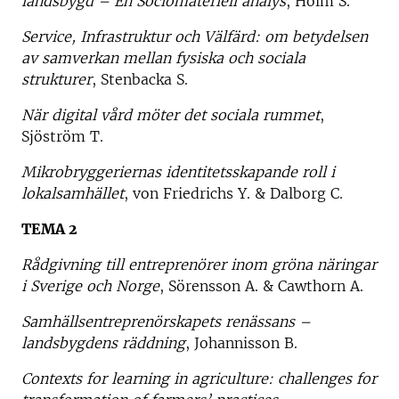
landsbygd – En Sociomateriell analys
, Holm S.
Service, Infrastruktur och Välfärd: om betydelsen
av samverkan mellan fysiska och sociala
strukturer
, Stenbacka S.
När digital vård möter det sociala rummet
,
Sjöström T.
Mikrobryggeriernas identitetsskapande roll i
lokalsamhället
, von Friedrichs Y. & Dalborg C.
TEMA 2
Rådgivning till entreprenörer inom gröna näringar
i Sverige och Norge
, Sörensson A. & Cawthorn A.
Samhällsentreprenörskapets renässans –
landsbygdens räddning
, Johannisson B.
Contexts for learning in agriculture: challenges for