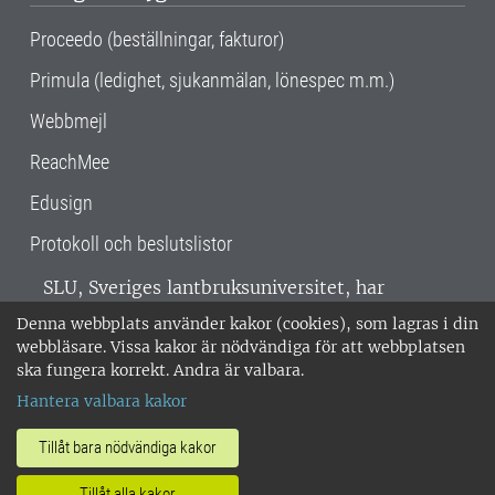
Proceedo (beställningar, fakturor)
Primula (ledighet, sjukanmälan, lönespec m.m.)
Webbmejl
ReachMee
Edusign
Protokoll och beslutslistor
SLU, Sveriges lantbruksuniversitet, har
verksamhet över hela Sverige. Huvudorter är
Denna webbplats använder kakor (cookies), som lagras i din
Alnarp, Uppsala och Umeå.
SLU är
webbläsare. Vissa kakor är nödvändiga för att webbplatsen
miljöcertifierat enligt ISO 14001. •
Telefon:
ska fungera korrekt. Andra är valbara.
018-67 10 00 • Org nr: 202100-2817 •
Om
Hantera valbara kakor
medarbetarwebben
•
SLU:s fakturaadress
•
Om SLU:s webbplatser
•
Vid KRIS
Tillåt bara nödvändiga kakor
•
Hantera kakor
•
Behandling av
Tillåt alla kakor