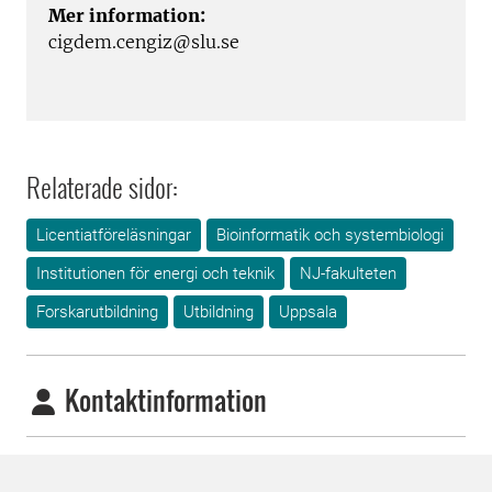
Mer information:
cigdem.cengiz@slu.se
Relaterade sidor:
Licentiatföreläsningar
Bioinformatik och systembiologi
Institutionen för energi och teknik
NJ-fakulteten
Forskarutbildning
Utbildning
Uppsala
Kontaktinformation