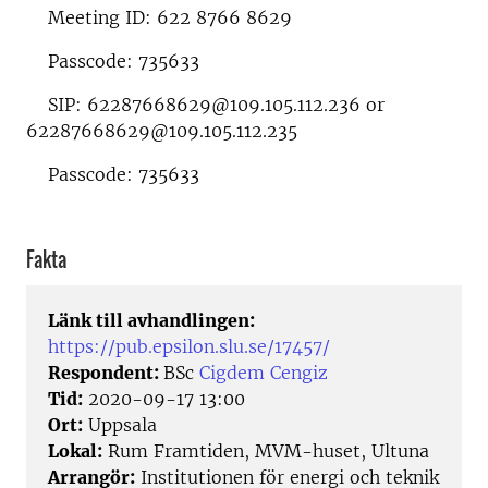
Meeting ID: 622 8766 8629
Passcode: 735633
SIP: 62287668629@109.105.112.236 or
62287668629@109.105.112.235
Passcode: 735633
Fakta
Länk till avhandlingen:
https://pub.epsilon.slu.se/17457/
Respondent:
BSc
Cigdem Cengiz
Tid:
2020-09-17 13:00
Ort:
Uppsala
Lokal:
Rum Framtiden, MVM-huset, Ultuna
Arrangör:
Institutionen för energi och teknik