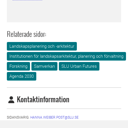
Relaterade sidor:
Landskapsplanering och -arkitektur
Institutionen för landskapsarkitektur, planering och förvaltning
Forskning
Samverkan
SLU Urban Futures
Agenda 2030
Kontaktinformation
SIDANSVARIG:
HANNA.WEIBER.POST@SLU.SE