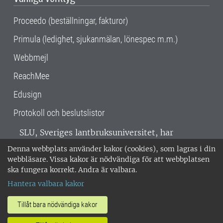
Proceedo (beställningar, fakturor)
Primula (ledighet, sjukanmälan, lönespec m.m.)
Webbmejl
ReachMee
Edusign
Protokoll och beslutslistor
SLU, Sveriges lantbruksuniversitet, har
verksamhet över hela Sverige. Huvudorter är
Denna webbplats använder kakor (cookies), som lagras i din
Alnarp, Uppsala och Umeå.
SLU är
webbläsare. Vissa kakor är nödvändiga för att webbplatsen
miljöcertifierat enligt ISO 14001. •
Telefon:
ska fungera korrekt. Andra är valbara.
018-67 10 00 • Org nr: 202100-2817 •
Om
Hantera valbara kakor
medarbetarwebben
•
SLU:s fakturaadress
•
Om SLU:s webbplatser
•
Vid KRIS
Tillåt bara nödvändiga kakor
•
Hantera kakor
•
Behandling av