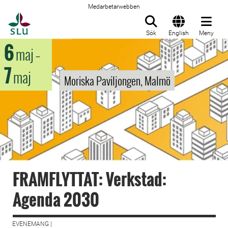
Medarbetarwebben
Till startsida
Sök
English
Meny
6
maj
–
7
maj
Moriska Paviljongen, Malmö
FRAMFLYTTAT: Verkstad:
Agenda 2030
EVENEMANG |