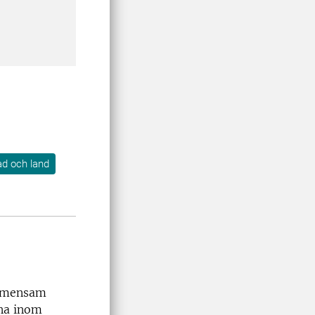
tad och land
gemensam
rna inom