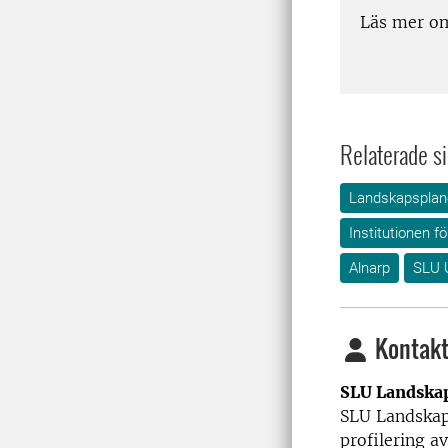
Läs mer 
Relaterade si
Landskapsplane
Institutionen f
Alnarp
SLU 
Kontakt
SLU Landska
SLU Landskap
profilering 