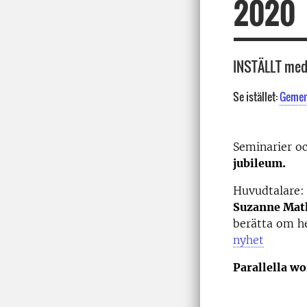
2020
INSTÄLLT med
Se istället:
Gemens
Seminarier o
jubileum.
Huvudtalare:
Suzanne Ma
berätta om h
nyhet
Parallella w