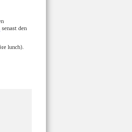
en
l
senast den
öre lunch).