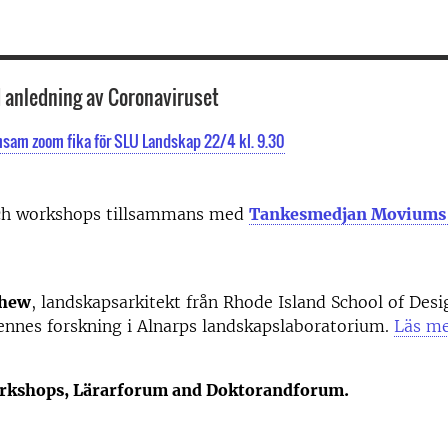
 anledning av Coronaviruset
am zoom fika för SLU Landskap 22/4 kl. 9.30
ch workshops tillsammans med
Tankesmedjan Moviums
thew
, landskapsarkitekt från Rhode Island School of De
ennes forskning i Alnarps landskapslaboratorium.
Läs me
orkshops, Lärarforum and Doktorandforum.