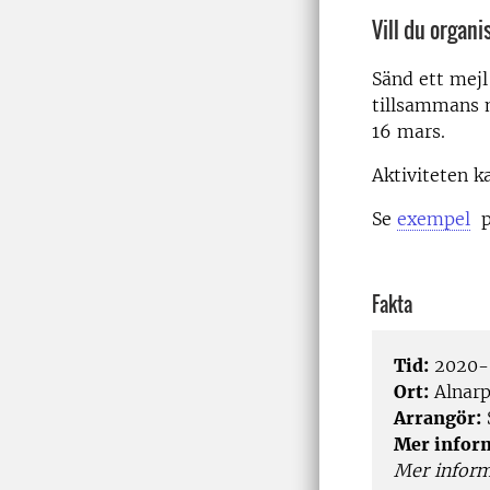
Vill du orga
Sänd ett mejl
tillsammans 
16 mars.
Aktiviteten k
Se
exempel
på
Fakta
Tid:
2020-
Ort:
Alnar
Arrangör:
Mer infor
Mer inform