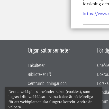
forskning och
https://www.
Organisationsenheter
För d
Fakulteter
Chef/l
Biblioteket
Doktor
Centrumbildningar och
Forska
samarbetsprojekt
Denna webbplats använder kakor (cookies), som
Handlä
lagras i din webbläsare. Vissa kakor är nödvändiga
Gemensamma verksamhetsstödet
Kommu
för att webbplatsen ska fungera korrekt. Andra är
valbara.
SLU Holding