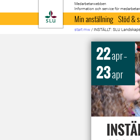
Medarbetarwebben
Information och service för medarbetar
Till startsida
Min anställning
Stöd & s
start mw
/
INSTÄLLT: SLU Landskapsd
22
apr
–
23
apr
INSTÄL