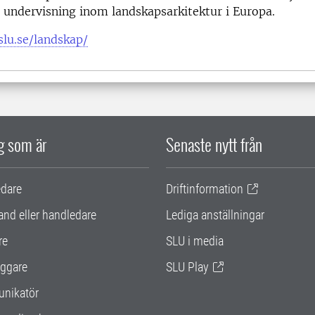
 undervisning inom landskapsarkitektur i Europa.
slu.se/landskap/
ig som är
Senaste nytt från
edare
Driftinformation
and eller handledare
Lediga anställningar
re
SLU i media
ggare
SLU Play
nikatör