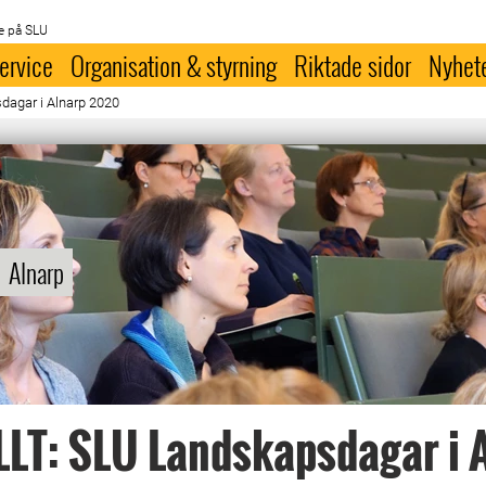
e på SLU
ervice
Organisation & styrning
Riktade sidor
Nyhet
agar i Alnarp 2020
Alnarp
LT: SLU Landskapsdagar i 