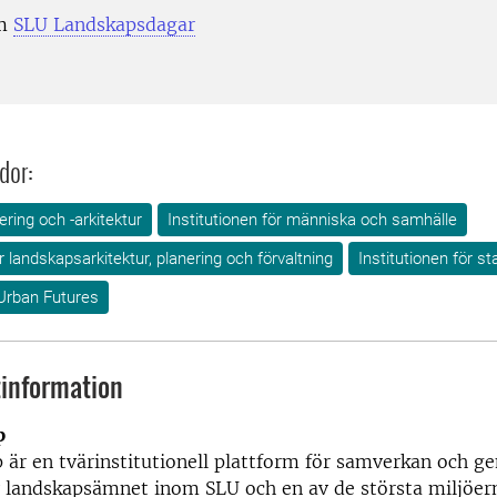
om
SLU Landskapsdagar
dor:
ring och -arkitektur
Institutionen för människa och samhälle
ör landskapsarkitektur, planering och förvaltning
Institutionen för s
Urban Futures
information
p
 är en tvärinstitutionell plattform för samverkan och 
av landskapsämnet inom SLU och en av de största miljöe