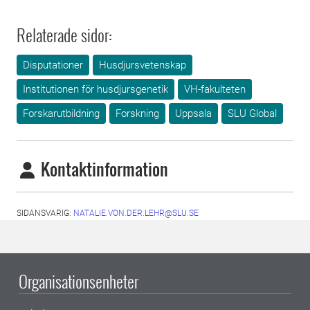
Relaterade sidor:
Disputationer
Husdjursvetenskap
Institutionen för husdjursgenetik
VH-fakulteten
Forskarutbildning
Forskning
Uppsala
SLU Global
Kontaktinformation
SIDANSVARIG:
NATALIE.VON.DER.LEHR@SLU.SE
Organisationsenheter