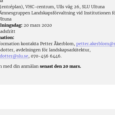
la
(entréplan), VHC-centrum, Ulls väg 26, SLU Ultuna
Ämnesgruppen Landskapsförvaltning vid Institutionen fö
Ultuna
lningsdag:
20 mars 2020
adsfritt
mation:
formation kontakta Petter Åkerblom,
petter.akerblom@s
sdotter, avdelningen för landskapsarkitektur,
sdotter@slu.se
, 0
70-456 6446
.
 med din anmälan
senast den 20 mars.