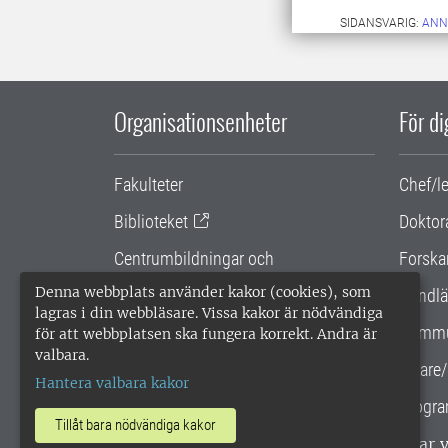
SIDANSVARIG:
ANN
Organisationsenheter
För d
Fakulteter
Chef/l
Biblioteket
Doktor
Centrumbildningar och
Forska
samarbetsprojekt
Denna webbplats använder kakor (cookies), som
Handlä
lagras i din webbläsare. Vissa kakor är nödvändiga
Gemensamma verksamhetsstödet
Kommu
för att webbplatsen ska fungera korrekt. Andra är
valbara.
SLU Holding
Lärare/
Hantera valbara kakor
Progra
Tillåt bara nödvändiga kakor
SLU, Sveriges lantbruksuniversitet, har