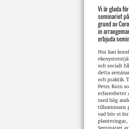
Vi är glada fö
seminariet på
grund av Coron
in arrangeman
erbjuda semina
Hur kan kuns
ekosystemtjän
och socialt h
detta seminar
och praktik. 
Peter Korn so
erfarenheter 
med hög ande
tillsammans g
vad bör vi fo
planteringar,
Seminariet ar