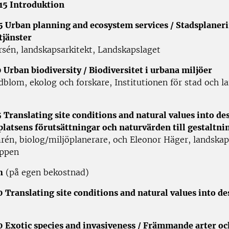
15 Introduktion
5 Urban planning and ecosystem services / Stadsplaner
tjänster
sén, landskapsarkitekt, Landskapslaget
 Urban biodiversity / Biodiversitet i urbana miljöer
blom, ekolog och forskare, Institutionen för stad och l
 Translating site conditions and natural values into des
latsens förutsättningar och naturvärden till gestaltni
rén, biolog/miljöplanerare, och Eleonor Häger, landskap
uppen
h
(på egen bekostnad)
0 Translating site conditions and natural values into de
0 Exotic species and invasiveness / Främmande arter oc