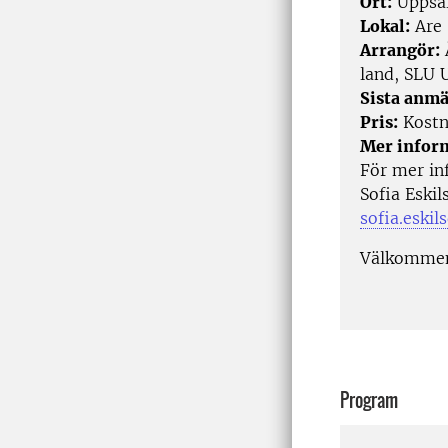
Ort:
Uppsa
Lokal:
Are 
Arrangör:
land, SLU 
Sista anmä
Pris:
Kostn
Mer infor
För mer in
Sofia Eskil
sofia.eskil
Välkommen
Program