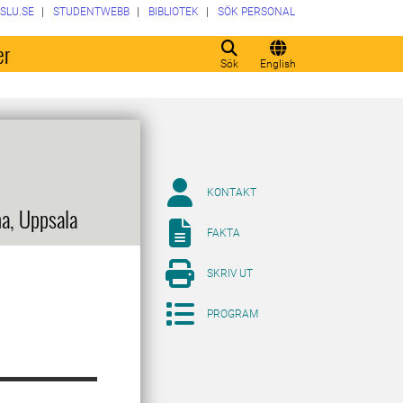
SLU.SE
STUDENTWEBB
BIBLIOTEK
SÖK PERSONAL
er
Sök
English
KONTAKT
na, Uppsala
FAKTA
SKRIV UT
PROGRAM