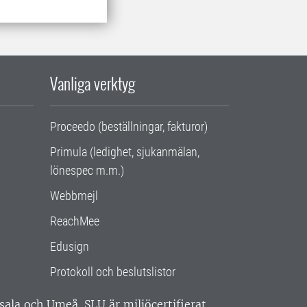
Vanliga verktyg
Proceedo (beställningar, fakturor)
Primula (ledighet, sjukanmälan,
lönespec m.m.)
Webbmejl
ReachMee
Edusign
Protokoll och beslutslistor
ppsala och Umeå.
SLU är miljöcertifierat