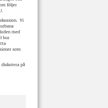
om följer
U.
skussion. Vi
v urbana
evärden med
l hur
tta
ssioner som
 diskutera på