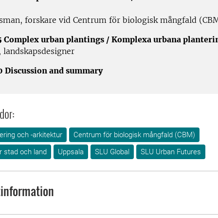
sman, forskare vid Centrum för biologisk mångfald (CB
5 Complex urban plantings / Komplexa urbana planteri
, landskapsdesigner
0 Discussion and summary
dor:
ring och -arkitektur
Centrum för biologisk mångfald (CBM)
ör stad och land
Uppsala
SLU Global
SLU Urban Futures
information