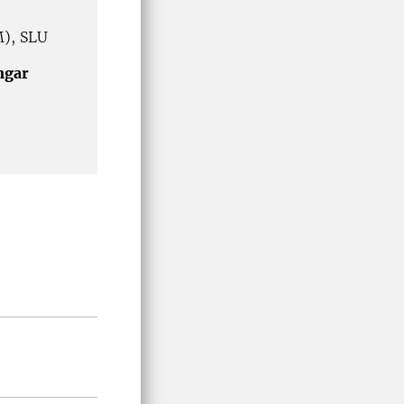
M), SLU
ngar