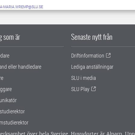
A-MARIA.WREMP@SLU.SE
ig som är
Senaste nytt från
edare
Driftinformation
and eller handledare
Lediga anställningar
re
SLU i media
ggare
SLU Play
nikatör
studierektor
mstudierektor
 verksamhet över hela Sverige. Huvudorter är Alnarp, U