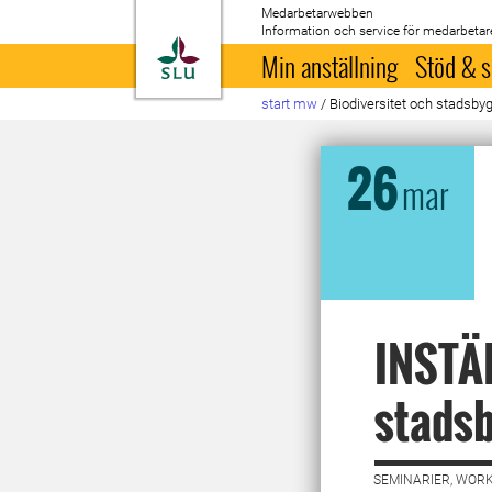
Medarbetarwebben
Information och service för medarbetar
Till startsida
Min anställning
Stöd & s
start mw
/
Biodiversitet och stadsb
26
mar
INSTÄL
stads
SEMINARIER, WORK