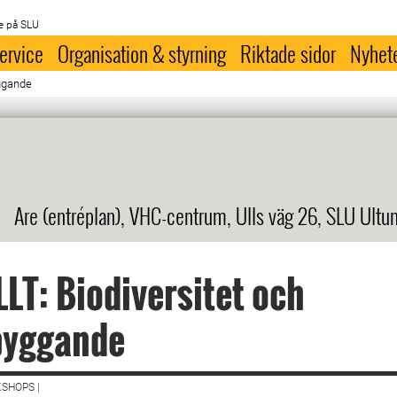
e på SLU
ervice
Organisation & styrning
Riktade sidor
Nyhet
yggande
Are (entréplan), VHC-centrum, Ulls väg 26, SLU Ultu
LT: Biodiversitet och
byggande
SHOPS |