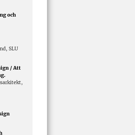
ing och
and, SLU
ign / Att
ng.
sarkitekt,
sign
h