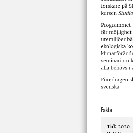
forskare på S
kursen
Studi
Programmet be
får möjlighet
utemiljöer bä
ekologiska k
klimatförändr
seminarium ka
alla behövs i
Föredragen sk
svenska.
Fakta
Tid:
2020-0