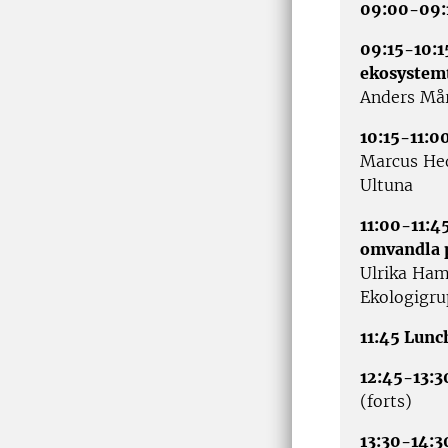
09:00-09:
09:15-10:1
ekosystem
Anders Mår
10:15-11:00
Marcus Hed
Ultuna
11:00-11:45
omvandla p
Ulrika Ham
Ekologigr
11:45 Lunc
12:45-13:3
(forts)
13:30-14:3