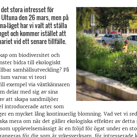
r det stora intresset för
 Ultuna den 26 mars, men på
a-läget har vi valt att ställa
get och kommer istället att
riet vid ett senare tillfälle.
kap om biodiversitet och
ster bidra till ekologiskt
ållbar samhällsutveckling? På
ium varvar vi teori
Till exempel via växtkännaren
m delar med sig av sina
av att skapa sandmiljöer
l introducerade arter som
er en mycket lång kontinuerlig blomning. Vad vet vi red
rska mera om när det gäller ekologiska effekter av detta 
 som upplevelsemässigt är en fröjd för ögat under en sto
rangeras för dig som är yrkesverksam, för intresserade 