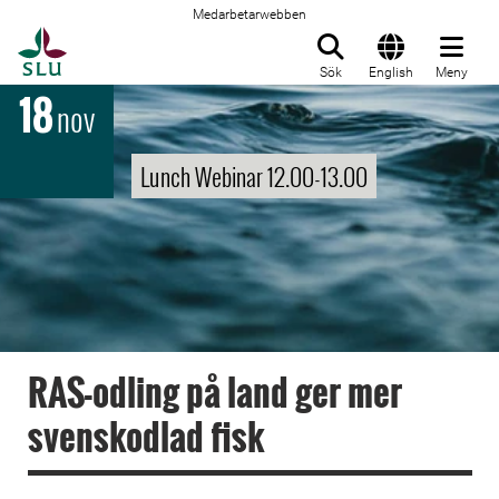
Medarbetarwebben
Till startsida
Sök
English
Meny
18
nov
Lunch Webinar 12.00-13.00
RAS-odling på land ger mer
svenskodlad fisk