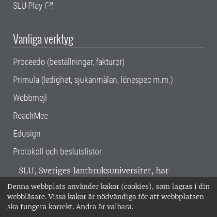
SLU Play
Vanliga verktyg
Proceedo (beställningar, fakturor)
Primula (ledighet, sjukanmälan, lönespec m.m.)
Webbmejl
ReachMee
Edusign
Protokoll och beslutslistor
SLU, Sveriges lantbruksuniversitet, har
verksamhet över hela Sverige. Huvudorter är
Denna webbplats använder kakor (cookies), som lagras i din
Alnarp, Uppsala och Umeå.
SLU är
webbläsare. Vissa kakor är nödvändiga för att webbplatsen
miljöcertifierat enligt ISO 14001. •
Telefon:
ska fungera korrekt. Andra är valbara.