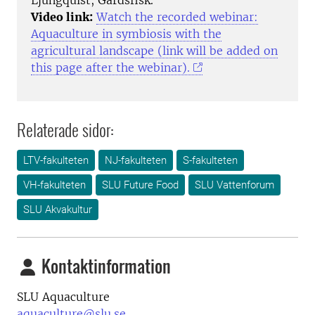
Video link:
Watch the recorded webinar:
Aquaculture in symbiosis with the
agricultural landscape (link will be added on
this page after the webinar).
Relaterade sidor:
LTV-fakulteten
NJ-fakulteten
S-fakulteten
VH-fakulteten
SLU Future Food
SLU Vattenforum
SLU Akvakultur
Kontaktinformation
SLU Aquaculture
aquaculture@slu.se