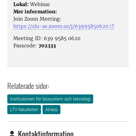
Lokal:
Webinar
Mer information:
Join Zoom Meeting:
https://slu-se.zoom.us/j/63995850620
Meeting ID: 639 9585 0620
Passcode:
702333
Relaterade sidor:
Institutionen för biosystem och teknologi
LTV-fakulteten
Alnarp
Kontaktinformation