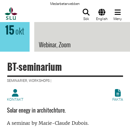
Medarbetarwebben
Till startsida
Sök
English
Meny
15
okt
Webinar, Zoom
BT-seminarium
SEMINARIER, WORKSHOPS |
KONTAKT
FAKTA
Solar enegy in architechture.
A seminar by Marie-Claude Dubois.