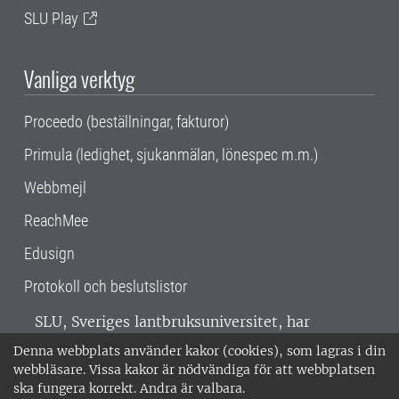
SLU Play
Vanliga verktyg
Proceedo (beställningar, fakturor)
Primula (ledighet, sjukanmälan, lönespec m.m.)
Webbmejl
ReachMee
Edusign
Protokoll och beslutslistor
SLU, Sveriges lantbruksuniversitet, har
verksamhet över hela Sverige. Huvudorter är
Denna webbplats använder kakor (cookies), som lagras i din
Alnarp, Uppsala och Umeå.
SLU är
webbläsare. Vissa kakor är nödvändiga för att webbplatsen
miljöcertifierat enligt ISO 14001. •
Telefon:
ska fungera korrekt. Andra är valbara.