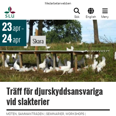
Medarbetarwebben
Till startsida
Sök
English
Meny
23
apr
–
24
apr
Skara
Träff för djurskyddsansvariga
vid slakterier
MÖTEN, SAMMANTRÄDEN | SEMINARIER, WORKSHOPS |