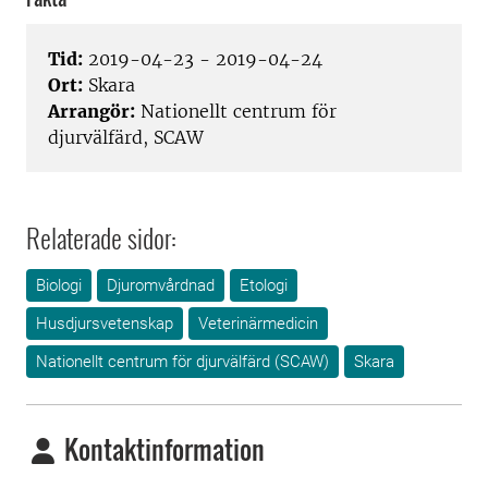
Tid:
2019-04-23 - 2019-04-24
Ort:
Skara
Arrangör:
Nationellt centrum för
djurvälfärd, SCAW
Relaterade sidor:
Biologi
Djuromvårdnad
Etologi
Husdjursvetenskap
Veterinärmedicin
Nationellt centrum för djurvälfärd (SCAW)
Skara
Kontaktinformation