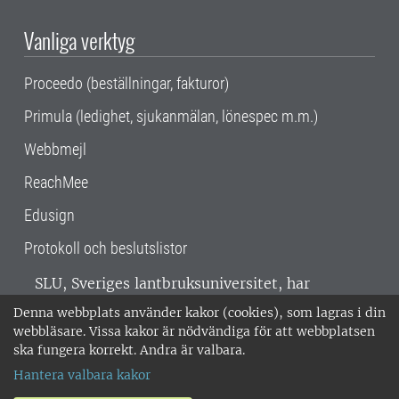
Vanliga verktyg
Proceedo (beställningar, fakturor)
Primula (ledighet, sjukanmälan, lönespec m.m.)
Webbmejl
ReachMee
Edusign
Protokoll och beslutslistor
SLU, Sveriges lantbruksuniversitet, har
verksamhet över hela Sverige. Huvudorter är
Denna webbplats använder kakor (cookies), som lagras i din
Alnarp, Uppsala och Umeå.
SLU är
webbläsare. Vissa kakor är nödvändiga för att webbplatsen
miljöcertifierat enligt ISO 14001. •
Telefon:
ska fungera korrekt. Andra är valbara.
018-67 10 00 • Org nr: 202100-2817 •
Om
Hantera valbara kakor
medarbetarwebben
•
SLU:s fakturaadress
•