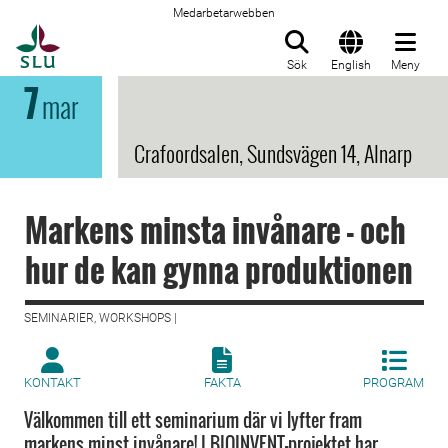
Medarbetarwebben
Till startsida
Sök
English
Meny
7
mar
Crafoordsalen, Sundsvägen 14, Alnarp
Markens minsta invånare - och
hur de kan gynna produktionen
SEMINARIER, WORKSHOPS |
KONTAKT
FAKTA
PROGRAM
Välkommen till ett seminarium där vi lyfter fram
markens minst invånare! I BIOINVENT-projektet har