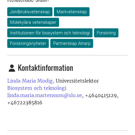
Jordbruksvetenskap
Markvetenskap
Molekylära vetenskaper
Institutionen för biosystem och teknologi
Forskning
Forskningsnyheter
Partnerskap Alnarp
Kontaktinformation
Linda Maria Modig,
Universitetslektor
Biosystem och teknologi
linda.maria.martensson@slu.se
,
+4640415129,
+46722385816