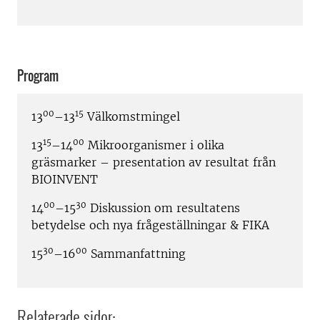
Program
00
15
13
–13
Välkomstmingel
15
00
13
–14
Mikroorganismer i olika
gräsmarker – presentation av resultat från
BIOINVENT
00
30
14
–15
Diskussion om resultatens
betydelse och nya frågeställningar & FIKA
30
00
15
–16
Sammanfattning
Relaterade sidor: