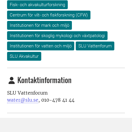
Fisk- och akvakulturforskning
Centrum för vilt- och fiskforskning (CFW)
Institutionen för mark och miljö
Institutionen för skoglig mykologi och växtpatologi
Institutionen för vatten och miljö
SLU Vattenforum
SLU Akvakultur
Kontaktinformation
SLU Vattenforum
water@slu.se
, 010-478 41 44