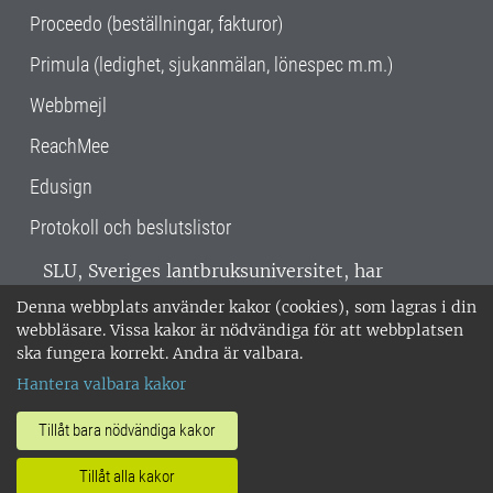
Proceedo (beställningar, fakturor)
Primula (ledighet, sjukanmälan, lönespec m.m.)
Webbmejl
ReachMee
Edusign
Protokoll och beslutslistor
SLU, Sveriges lantbruksuniversitet, har
verksamhet över hela Sverige. Huvudorter är
Denna webbplats använder kakor (cookies), som lagras i din
Alnarp, Uppsala och Umeå.
SLU är
webbläsare. Vissa kakor är nödvändiga för att webbplatsen
miljöcertifierat enligt ISO 14001. •
Telefon:
ska fungera korrekt. Andra är valbara.
018-67 10 00 • Org nr: 202100-2817 •
Om
Hantera valbara kakor
medarbetarwebben
•
SLU:s fakturaadress
•
Om SLU:s webbplatser
•
Vid KRIS
Tillåt bara nödvändiga kakor
•
Hantera kakor
•
Behandling av
Tillåt alla kakor
personuppgifter