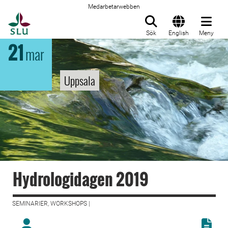
Medarbetarwebben
Till startsida
Sök
English
Meny
21
mar
Uppsala
Hydrologidagen 2019
SEMINARIER, WORKSHOPS |