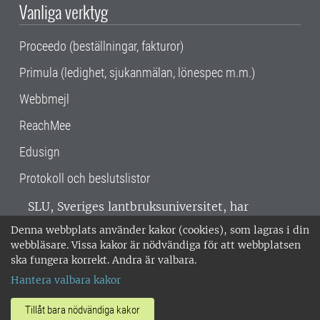
Vanliga verktyg
Proceedo (beställningar, fakturor)
Primula (ledighet, sjukanmälan, lönespec m.m.)
Webbmejl
ReachMee
Edusign
Protokoll och beslutslistor
SLU, Sveriges lantbruksuniversitet, har
verksamhet över hela Sverige. Huvudorter är
Denna webbplats använder kakor (cookies), som lagras i din
Alnarp, Uppsala och Umeå.
SLU är
webbläsare. Vissa kakor är nödvändiga för att webbplatsen
miljöcertifierat enligt ISO 14001. •
Telefon:
ska fungera korrekt. Andra är valbara.
018-67 10 00 • Org nr: 202100-2817 •
Om
Hantera valbara kakor
medarbetarwebben
•
SLU:s fakturaadress
•
Om SLU:s webbplatser
•
Vid KRIS
Tillåt bara nödvändiga kakor