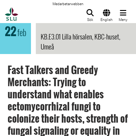
Medarbetarwebben
Till startsida
Sök
English
Meny
22
feb
KB.E3.01 Lilla hörsalen, KBC-huset,
Umeå
Fast Talkers and Greedy
Merchants: Trying to
understand what enables
ectomycorrhizal fungi to
colonize their hosts, strength of
fungal signaling or equality in