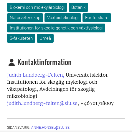
Biokemi och molekylärbiologi
Botanik
Naturvetenskap
Växtbioteknologi
För forskare
Institutionen för skoglig genetik och växtfysiologi
S-fakulteten
Umeå
Kontaktinformation
Judith Lundberg-Felten,
Universitetslektor
Institutionen för skoglig mykologi och
växtpatologi, Avdelningen för skoglig
mikrobiologi
judith.lundberg-felten@slu.se
,
+46701718007
SIDANSVARIG:
ANNE.HONSEL@SLU.SE