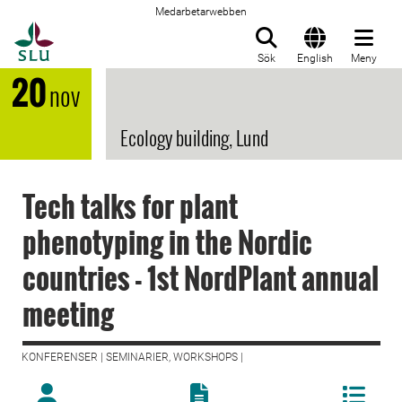
Medarbetarwebben
Till startsida
Sök
English
Meny
20
nov
Ecology building, Lund
Tech talks for plant
phenotyping in the Nordic
countries - 1st NordPlant annual
meeting
KONFERENSER | SEMINARIER, WORKSHOPS |