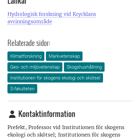
Länkar
Hydrologisk forskning vid Krycklans
avrinningsområde
Relaterade sidor:
Klimatforskning
Markvetenskap
Geo- och miljövetenskap
Skogshushållning
Institutionen för skogens ekologi och skötsel
S-fakulteten
Kontaktinformation
Prefekt, Professor vid
Institutionen för skogens
ekologi och skötsel; Institutionen för skogens