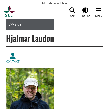
Medarbetarwebben
Till startsida
Sök
English
Meny
CV-sida
Hjalmar Laudon
KONTAKT