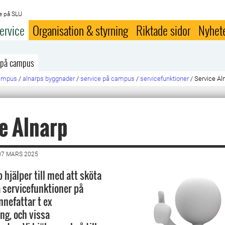
e på SLU
ervice
Organisation & styrning
Riktade sidor
Nyhet
 på campus
campus
/
alnarps byggnader
/
service på campus
/
servicefunktioner
/
Service Al
e Alnarp
07 MARS 2025
 hjälper till med att sköta
ervicefunktioner på
nnefattar t ex
g, och vissa