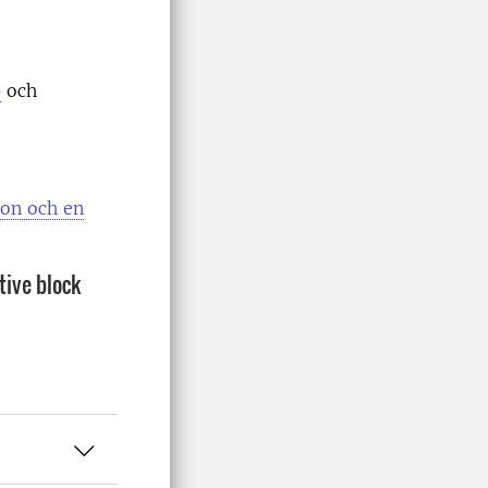
p
och
ion och en
tive block