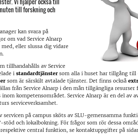
ster. Vi hjälper också till
nuten till forskning och
manager kan svara på
gor om vad Service Alnarp
l med, eller slussa dig vidare
n.
m tillhandahålls av Service
elade i
standardtjänster
som alla i huset har tillgång till
ter
som är särskilt avtalade tjänster. Det finns också
ext
llas från Service Alnarp i den mån tillgängliga resurser 
s inom kompetensområdet. Service Alnarp är en del av a
kturs serviceverksamhet.
av servicen på campus sköts av SLU-gemensamma funkti
T-stöd och lokalbokning. För frågor som rör dessa områ
 respektive central funktion, se kontaktuppgifter på sidan