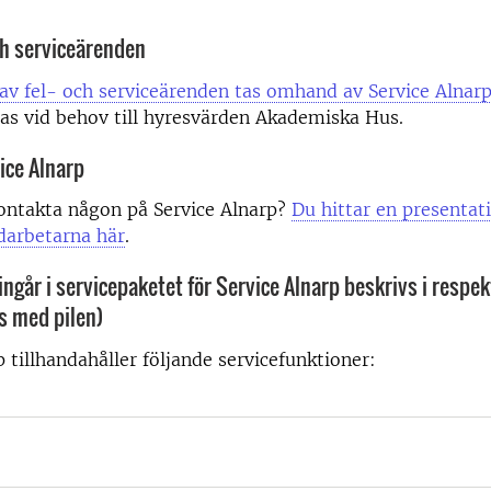
ch serviceärenden
av fel- och serviceärenden tas omhand av Service Alnar
as vid behov till hyresvärden Akademiska Hus.
ice Alnarp
ontakta någon på Service Alnarp?
Du hittar en presentat
darbetarna här
.
ngår i servicepaketet för Service Alnarp beskrivs i respek
s med pilen)
p tillhandahåller följande servicefunktioner: