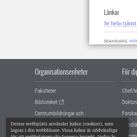
Länkar
Se hela tjäns
SIDANSVARIG:
INF
Organisationsenheter
För d
Fakulteter
Chef/l
Biblioteket
Doktor
Centrumbildningar och
Forska
samarbetsprojekt
Denna webbplats använder kakor (cookies), som
Handlä
lagras i din webbläsare. Vissa kakor är nödvändiga
Gemensamma verksamhetsstödet
Kommu
för att webbplatsen ska fungera korrekt. Andra är