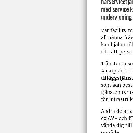
närservicetjän
med service k
undervisning.
Vår facility 
allmänna frå
kan hjälpa til
till rätt perso
Tjänsterna so
Alnarp är ind
tilläggstjäns
som kan bestä
tjänsten rym
för infrastru
Andra delar 
ex AV- och I
vända dig till
område.