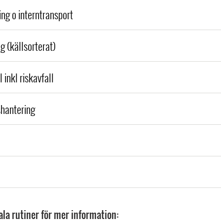
ng o interntransport
g (källsorterat)
l inkl riskavfall
hantering
kala rutiner för mer information: