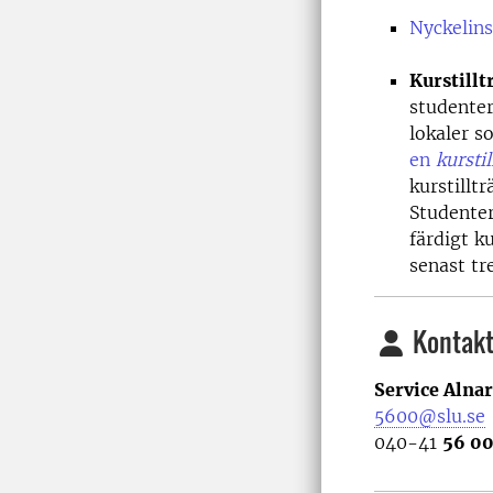
Nyckelins
Kurstillt
studenter
lokaler s
en
kurstil
kurstillt
Studenter
färdigt k
senast tr
Kontakt
Service Alnar
5600@slu.se
040-41
56 0