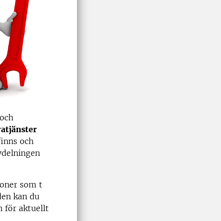
 och
ratjänster
finns och
vdelningen
oner som t
den kan du
 för aktuellt