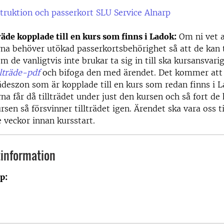
truktion och passerkort SLU Service Alnarp
räde kopplade till en kurs som finns i Ladok:
Om ni vet a
na behöver utökad passerkortsbehörighet så att de kan ta
om de vanligtvis inte brukar ta sig in till ska kursansvari
lträde-pdf
och bifoga den med ärendet. Det kommer att
rädeszon som är kopplade till en kurs som redan finns i L
na får då tillträdet under just den kursen och så fort de 
ursen så försvinner tillträdet igen. Ärendet ska vara oss t
e veckor innan kursstart.
information
p:
0