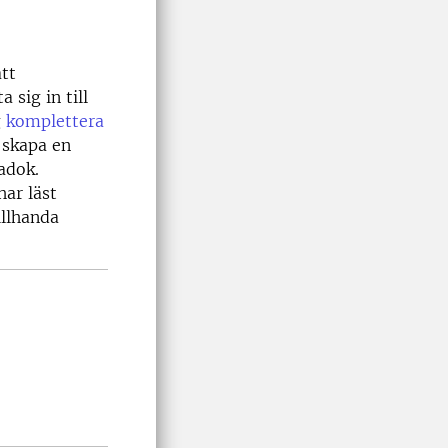
tt
 sig in till
g
komplettera
 skapa en
adok.
har läst
illhanda