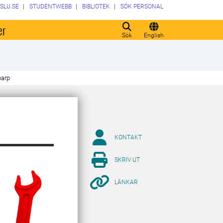
SLU.SE
STUDENTWEBB
BIBLIOTEK
SÖK PERSONAL
er
Sök
English
narp
KONTAKT
SKRIV UT
LÄNKAR