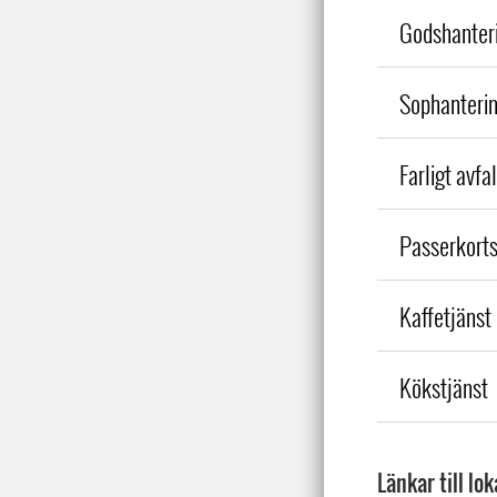
Godshanteri
Sophanterin
Farligt avfal
Passerkorts
Kaffetjänst
Kökstjänst
Länkar till lo