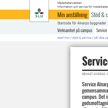
Medarbetarwebben
Information och service för medarbetar
Till startsida
Min anställning
Stöd & s
Startsida för Alnarps byggnader
Verksamhet på campus
Service
start mw
/
stöd & service
/
på våra 
Servic
SENAST ÄNDRAD: 
Service Alnarp
gemensamma s
campus. Det i
godsmottagnin