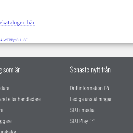
tekatalogen här
RA-WEBB@SLU.SE
ig som är
Senaste nytt från
edare
Driftinformation
and eller handledare
Lediga anställningar
re
SLU i media
ggare
SLU Play
nikatör