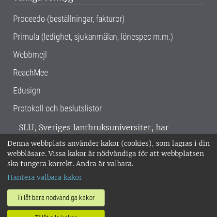
Proceedo (beställningar, fakturor)
Primula (ledighet, sjukanmälan, lönespec m.m.)
Webbmejl
ReachMee
Edusign
Protokoll och beslutslistor
SLU, Sveriges lantbruksuniversitet, har
verksamhet över hela Sverige. Huvudorter är
Denna webbplats använder kakor (cookies), som lagras i din
Alnarp, Uppsala och Umeå.
SLU är
webbläsare. Vissa kakor är nödvändiga för att webbplatsen
miljöcertifierat enligt ISO 14001. •
Telefon:
ska fungera korrekt. Andra är valbara.
018-67 10 00 • Org nr: 202100-2817 •
Om
Hantera valbara kakor
medarbetarwebben
•
SLU:s fakturaadress
•
Om SLU:s webbplatser
•
Vid KRIS
Tillåt bara nödvändiga kakor
•
Hantera kakor
•
Behandling av