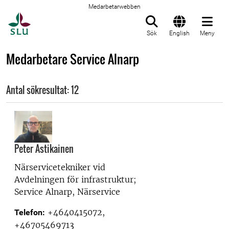
Medarbetarwebben
Till startsida
Sök
English
Meny
Medarbetare Service Alnarp
Antal sökresultat: 12
Peter Astikainen
Närservicetekniker vid
Avdelningen för infrastruktur;
Service Alnarp, Närservice
+4640415072,
Telefon:
+46705469713