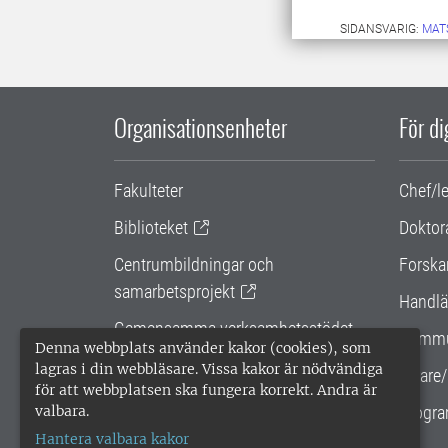
SIDANSVARIG:
MAT
Organisationsenheter
För d
Fakulteter
Chef/l
Biblioteket
Doktor
Centrumbildningar och
Forska
samarbetsprojekt
Handlä
Gemensamma verksamhetsstödet
Kommu
Denna webbplats använder kakor (cookies), som
SLU Holding
lagras i din webbläsare. Vissa kakor är nödvändiga
Lärare/
för att webbplatsen ska fungera korrekt. Andra är
valbara.
Progra
Hantera valbara kakor