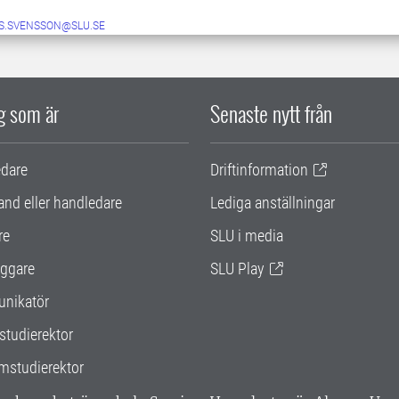
S.SVENSSON@SLU.SE
ig som är
Senaste nytt från
edare
Driftinformation
and eller handledare
Lediga anställningar
re
SLU i media
ggare
SLU Play
nikatör
studierektor
mstudierektor