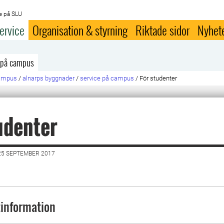
e på SLU
ervice
Organisation & styrning
Riktade sidor
Nyhet
 på campus
campus
/
alnarps byggnader
/
service på campus
/
För studenter
udenter
25 SEPTEMBER 2017
information