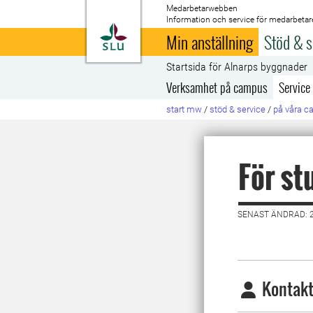
Medarbetarwebben
Information och service för medarbetar
Till startsida
Min anställning
Stöd & s
Startsida för Alnarps byggnader
Verksamhet på campus
Service
start mw
/
stöd & service
/
på våra 
För st
SENAST ÄNDRAD: 
Kontakt