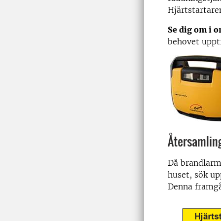
Hjärtstartare
Se dig om i o
behovet uppt
Återsamlin
Då brandlarm
huset, sök up
Denna framgå