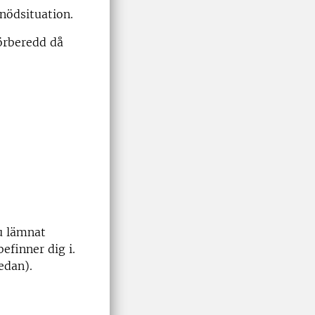
nödsituation.
örberedd då
u lämnat
efinner dig i.
edan).