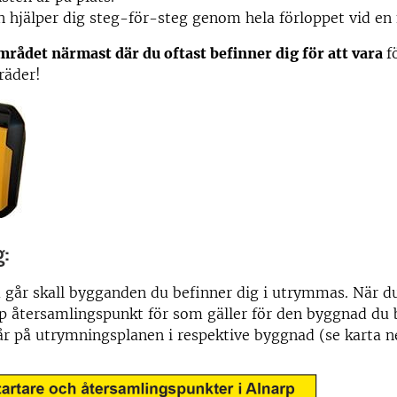
n hjälper dig steg-för-steg genom hela förloppet vid en 
mrådet närmast där du oftast befinner dig för att vara
f
räder!
g:
 går skall bygganden du befinner dig i utrymmas. När d
p återsamlingspunkt för som gäller för den byggnad du b
r på utrymningsplanen i respektive byggnad (se karta n