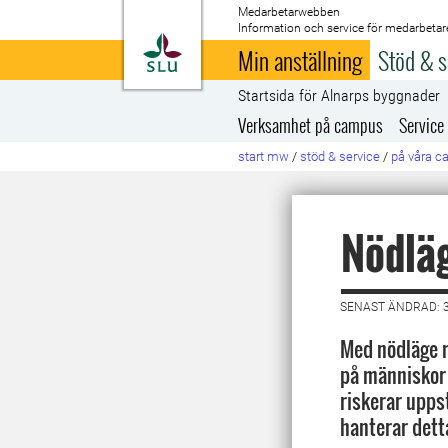
Medarbetarwebben
Information och service för medarbetar
Till startsida
Min anställning
Stöd & s
Startsida för Alnarps byggnader
Verksamhet på campus
Service
start mw
/
stöd & service
/
på våra 
Nödlä
SENAST ÄNDRAD: 
Med nödläge 
på människor e
riskerar uppst
hanterar dett