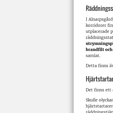
Räddningss
I Alnarpsgård
korridorer fi
utplacerade p
räddningsstat
utrymningspl
brandfilt oc
samlat.
Detta finns ä
Hjärtstarta
Det finns ett
Skulle olycka
hjärtstartar
räddningstjän