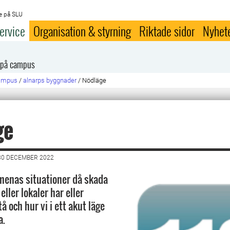
e på SLU
ervice
Organisation & styrning
Riktade sidor
Nyhet
 på campus
campus
/
alnarps byggnader
/
Nödläge
ge
30 DECEMBER 2022
menas situationer då skada
ller lokaler har eller
å och hur vi i ett akut läge
a.