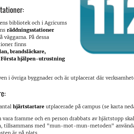
tationer:
ens bibliotek och i Agricums
nns
räddningsstationer
å väggarna. På dessa
ioner finns
an, brandsläckare,
h Första hjälpen-utrustning
ven i övriga byggnader och är utplacerat där verksamhet
re:
 antal
hjärtstartare
utplacerade på campus (se karta ned
n vara framme och en person drabbats av hjärtstopp skal
en, tillsammans med "mun-mot-mun-metoden" användas 
sten är på plats.