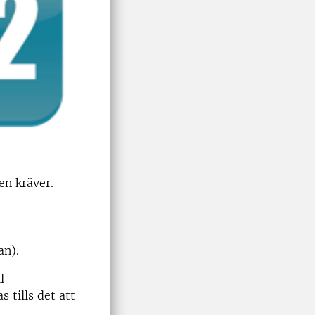
en kräver.
an).
l
tills det att