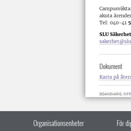
Campusväktar
akuta ärende
Tel: 040-41
5
SLU Säkerhe
sakerhet@slu
Dokument
Karta på åter
SIDANSVARIG:
INF
Organisationsenheter
För d