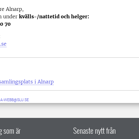
e Alnarp,
n under
kvälls-/nattetid och helger:
0 70
t
.se
samlingsplats i Alnarp
RA-WEBB@SLU.SE
ig som är
Senaste nytt från