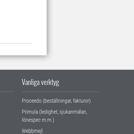
Vanliga verktyg
Proceedo (beställningar, fakturor)
Primula (ledighet, sjukanmälan,
lönespec m.m.)
Webbmejl