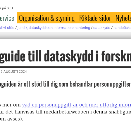
e på SLU
ervice
Organisation & styrning
Riktade sidor
Nyhet
tivt stöd
/
juridik, dataskydd och informationshantering
/
dataskydd
/
handböcker
uide till dataskydd i forsk
5 AUGUSTI 2024
guiden är ett stöd till dig som behandlar personuppgifter 
äs mer om
vad en personuppgift är och mer utförlig inf
När det hänvisas till medarbetarwebben i denna snabbgui
om avses).