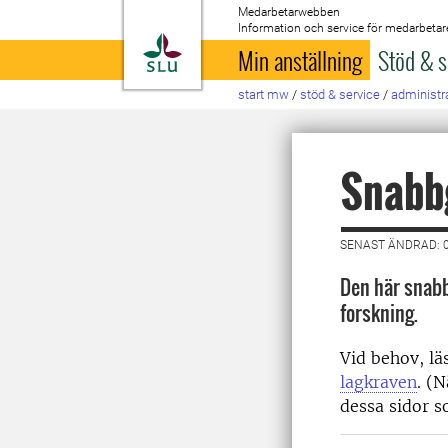
Medarbetarwebben
Information och service för medarbetar
Till startsida
Min anställning
Stöd & s
start mw
/
stöd & service
/
administra
Snabbg
SENAST ÄNDRAD: 0
Den här snabb
forskning.
Vid behov, l
lagkraven
. (
dessa sidor s