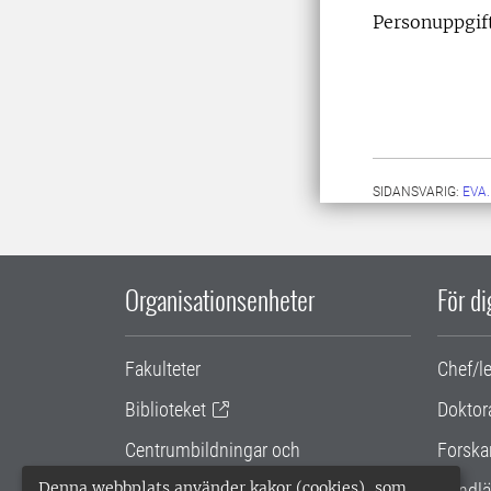
Personuppgift
SIDANSVARIG:
EVA
Organisationsenheter
För d
Fakulteter
Chef/l
Biblioteket
Doktor
Centrumbildningar och
Forska
samarbetsprojekt
Denna webbplats använder kakor (cookies), som
Handlä