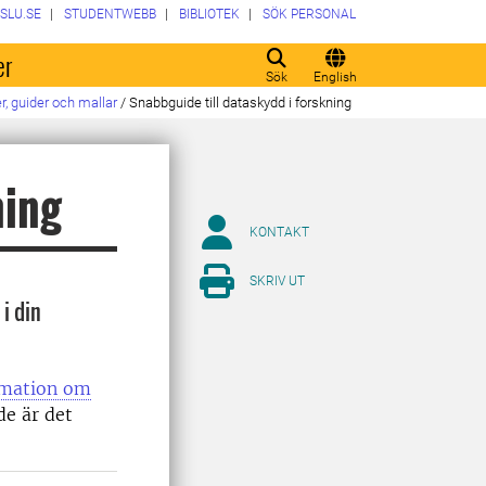
SLU.SE
STUDENTWEBB
BIBLIOTEK
SÖK PERSONAL
er
Sök
English
, guider och mallar
/
Snabbguide till dataskydd i forskning
ning
KONTAKT
SKRIV UT
i din
ormation om
de är det