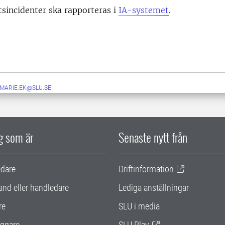
sincidenter ska rapporteras i
IA-systemet
.
.MARIE.EK@SLU.SE
ig som är
Senaste nytt från
edare
Driftinformation
and eller handledare
Lediga anställningar
re
SLU i media
ggare
SLU Play