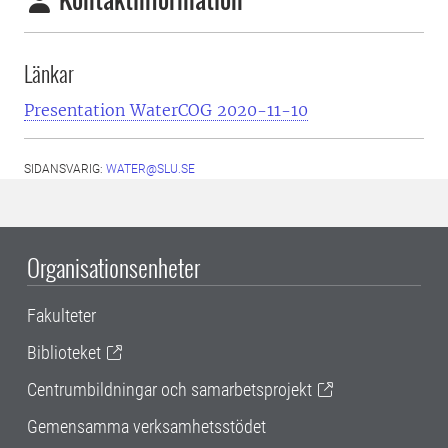
Länkar
Presentation WaterCOG 2020-11-10
SIDANSVARIG:
WATER@SLU.SE
Organisationsenheter
Fakulteter
Biblioteket
Centrumbildningar och samarbetsprojekt
Gemensamma verksamhetsstödet