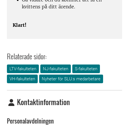
kvittens på ditt ärende.
Klart!
Relaterade sidor:
LTV-fakulteten
NJ-fakulteten
S-fakulteten
VH-fakulteten
Nyheter för SLU:s medarbetare
Kontaktinformation
Personalavdelningen