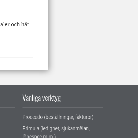
aler och här
Vanliga verktyg
Proceedo (beställningar, fakturor)
Primula (ledighet, sjukanmälan,
lönespec m.m.)