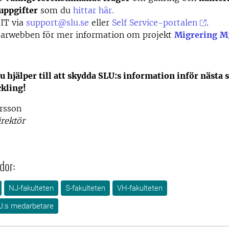
uppgifter
som du
hittar här.
 IT via
support@slu.se
eller
Self Service-portalen
.
arwebben för mer information om projekt
Migrering
M
du hjälper till att skydda SLU:s information inför nästa s
ckling!
rsson
irektör
dor:
NJ-fakulteten
S-fakulteten
VH-fakulteten
U:s medarbetare