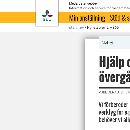
Medarbetarwebben
Information och service för medarbetar
Till startsida
Min anställning
Stöd & s
start mw
/
Nyhetsbrev 2 M365
Nyhet
Hjälp o
övergå
PUBLICERAD: 21 J
Vi förbereder
verktyg för e
behöver vi al