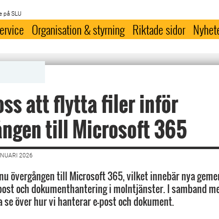
e på SLU
ervice
Organisation & styrning
Riktade sidor
Nyhet
ss att flytta filer inför
ngen till Microsoft 365
ANUARI 2026
 nu övergången till Microsoft 365, vilket innebär nya ge
-post och dokumenthantering i molntjänster. I samband m
la se över hur vi hanterar e-post och dokument.