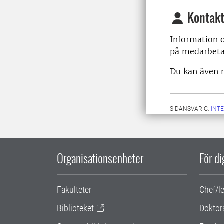
Kontakt
Information o
på medarbet
Du kan även m
SIDANSVARIG:
INT
Organisationsenheter
För d
Fakulteter
Chef/l
Biblioteket
Doktor