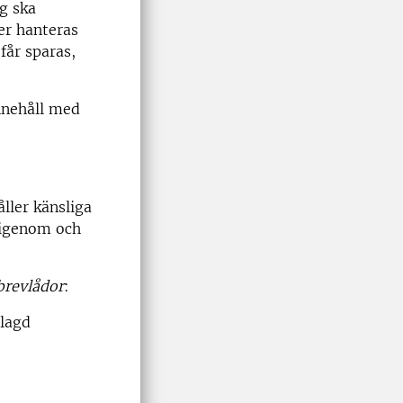
g ska
er hanteras
får sparas,
nnehåll med
ller känsliga
 igenom och
brevlådor
:
elagd