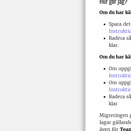
Hur gör jag?
Om du har kä
Spara de
Instrukti
Radera s
klar.
Om du har kän
Om uppgi
Instrukti
Om uppgi
Instrukti
Radera s
klar
Migreringen 
lagar gälland
även för
Team