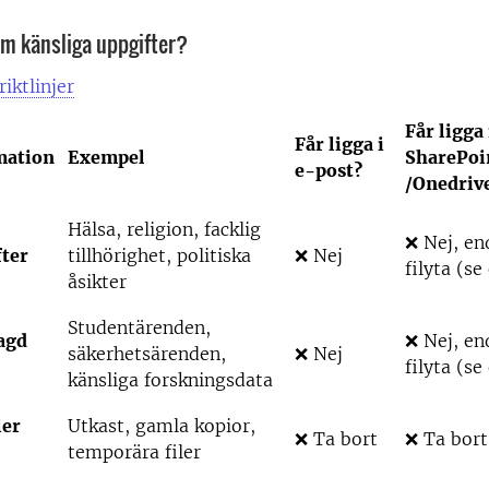
m känsliga uppgifter?
riktlinjer
Får ligga 
Får ligga i
mation
Exempel
SharePoi
e-post?
/Onedriv
Hälsa, religion, facklig
❌ Nej, en
ter
tillhörighet, politiska
❌ Nej
filyta (se
åsikter
Studentärenden,
agd
❌ Nej, en
säkerhetsärenden,
❌ Nej
filyta (se
känsliga forskningsdata
ler
Utkast, gamla kopior,
❌ Ta bort
❌ Ta bort
temporära filer