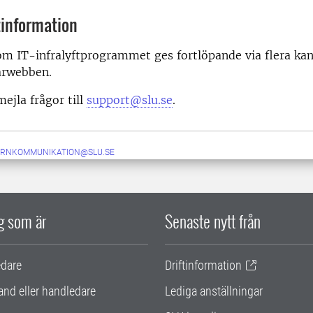
information
m IT-infralyftprogrammet ges fortlöpande via flera kan
arwebben.
ejla frågor till
support@slu.se
.
ERNKOMMUNIKATION@SLU.SE
ig som är
Senaste nytt från
edare
Driftinformation
and eller handledare
Lediga anställningar