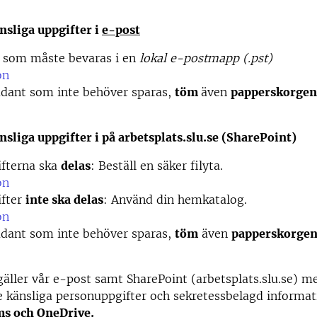
nsliga uppgifter i
e-post
t som måste bevaras i en
lokal e-postmapp (.pst)
on
ådant som inte behöver sparas,
töm
även
papperskorge
sliga uppgifter i på arbetsplats.slu.se (SharePoint)
fterna ska
delas
: Beställ en säker filyta.
on
fter
inte ska delas
: Använd din hemkatalog.
on
ådant som inte behöver sparas,
töm
även
papperskorge
gäller vår e-post samt SharePoint (arbetsplats.slu.se)
e känsliga personuppgifter och sekretessbelagd informat
s och OneDrive.