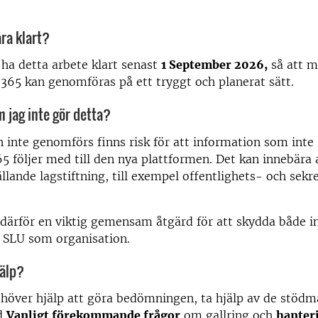
ara klart?
t ha detta arbete klart senast
1 September 2026,
så att m
t 365 kan genomföras på ett tryggt och planerat sätt.
 jag inte gör detta?
 inte genomförs finns risk för att information som inte
65 följer med till den nya plattformen. Det kan innebära 
llande lagstiftning, till exempel offentlighets- och sekr
 därför en viktig gemensam åtgärd för att skydda både i
h SLU som organisation.
jälp?
över hjälp att göra bedömningen, ta hjälp av de stödm
d
Vanligt förekommande frågor
om gallring och
hanter