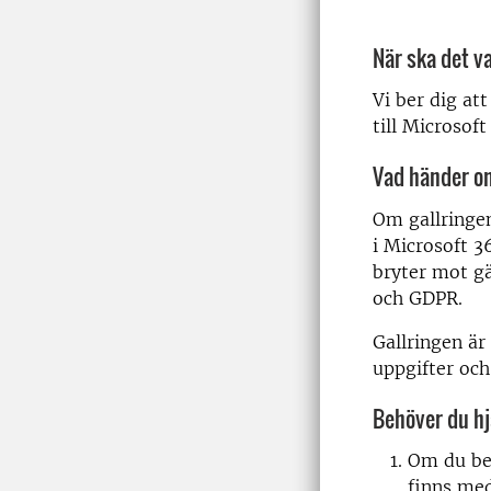
När ska det v
Vi ber dig at
till Microsof
Vad händer om
Om gallringen
i Microsoft 3
bryter mot gä
och GDPR.
Gallringen är
uppgifter oc
Behöver du h
Om du beh
finns me