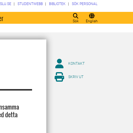
SLU.SE
STUDENTWEBB
BIBLIOTEK
SÖK PERSONAL
er
Sök
English
KONTAKT
SKRIV UT
mensamma
ed detta