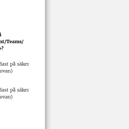
i
nt/Teams/
e?
dast på säker
 ovan)
dast på säker
 ovan)