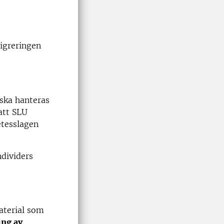
igreringen
 ska hanteras
att SLU
etesslagen
ndividers
aterial som
ing av