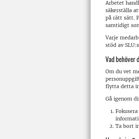
Arbetet handl
säkerställa a
på rätt sätt. 
samtidigt som
Varje medarbe
stöd av SLU:
Vad behöver 
Om du vet med
personuppgift
flytta detta i
Gå igenom di
Fokusera 
informati
Ta bort i