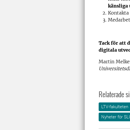
känsliga 
Kontakta
Medarbet
Tack för att 
digitala utve
Martin Melke
Universitetsd
Relaterade si
LTV-fakulteten
Nyheter för SL