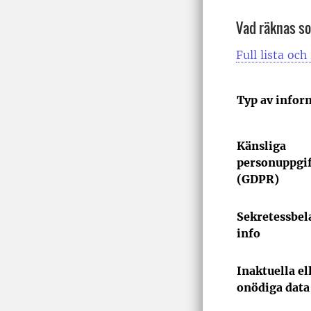
Vad räknas so
Full lista och 
Typ av infor
Känsliga
personuppgif
(GDPR)
Sekretessbel
info
Inaktuella el
onödiga data