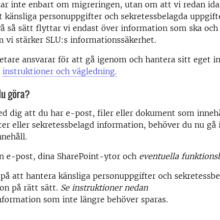
ar inte enbart om migreringen, utan om att vi redan ida
tt känsliga personuppgifter och sekretessbelagda uppgift
På så sätt flyttar vi endast över information som ska och 
 vi stärker SLU:s informationssäkerhet.
tare ansvarar för att gå igenom och hantera sitt eget i
s
i
nstruktioner och vägledning.
du göra?
 dig att du har e-post, filer eller dokument som innehå
er eller sekretessbelagd information, behöver du nu gå
nnehåll.
n e-post, dina SharePoint-ytor och
eventuella funktions
på att hantera känsliga personuppgifter och sekretessb
on på rätt sätt.
Se instruktioner nedan
nformation som inte längre behöver sparas.