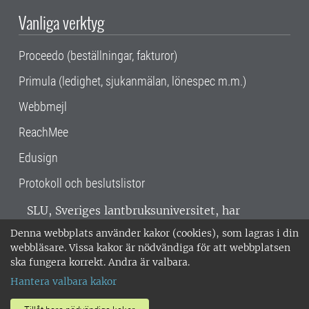
Vanliga verktyg
Proceedo (beställningar, fakturor)
Primula (ledighet, sjukanmälan, lönespec m.m.)
Webbmejl
ReachMee
Edusign
Protokoll och beslutslistor
SLU, Sveriges lantbruksuniversitet, har
verksamhet över hela Sverige. Huvudorter är
Denna webbplats använder kakor (cookies), som lagras i din
Alnarp, Uppsala och Umeå.
SLU är
webbläsare. Vissa kakor är nödvändiga för att webbplatsen
miljöcertifierat enligt ISO 14001. •
Telefon:
ska fungera korrekt. Andra är valbara.
018-67 10 00 • Org nr: 202100-2817 •
Om
Hantera valbara kakor
medarbetarwebben
•
SLU:s fakturaadress
•