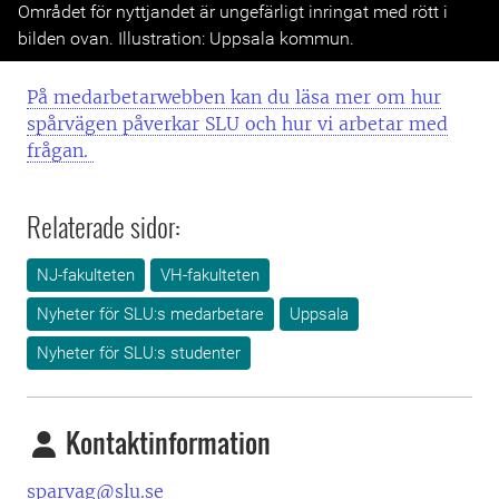
Previous
Next
Området för nyttjandet är ungefärligt inringat med rött i
bilden ovan. Illustration: Uppsala kommun.
På medarbetarwebben kan du läsa mer om hur
spårvägen påverkar SLU och hur vi arbetar med
frågan.
Relaterade sidor:
NJ-fakulteten
VH-fakulteten
Nyheter för SLU:s medarbetare
Uppsala
Nyheter för SLU:s studenter
Kontaktinformation
sparvag@slu.se