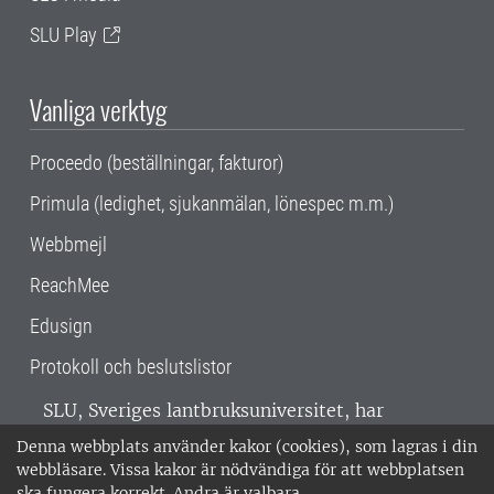
SLU Play
Vanliga verktyg
Proceedo (beställningar, fakturor)
Primula (ledighet, sjukanmälan, lönespec m.m.)
Webbmejl
ReachMee
Edusign
Protokoll och beslutslistor
SLU, Sveriges lantbruksuniversitet, har
verksamhet över hela Sverige. Huvudorter är
Denna webbplats använder kakor (cookies), som lagras i din
Alnarp, Uppsala och Umeå.
SLU är
webbläsare. Vissa kakor är nödvändiga för att webbplatsen
miljöcertifierat enligt ISO 14001. •
Telefon:
ska fungera korrekt. Andra är valbara.