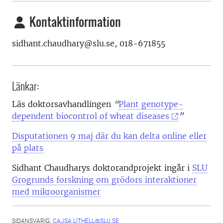
Kontaktinformation
sidhant.chaudhary@slu.se, 018-671855
Länkar:
Läs doktorsavhandlingen
“
Plant genotype-
dependent biocontrol of wheat diseases
”
Disputationen 9 maj där du kan delta online eller
på plats
Sidhant Chaudharys doktorandprojekt ingår i
SLU
Grogrunds forskning om grödors interaktioner
med mikroorganismer
SIDANSVARIG:
CAJSA.LITHELL@SLU.SE