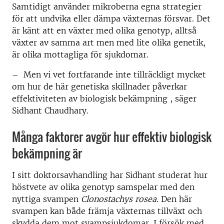
Samtidigt använder mikroberna egna strategier
för att undvika eller dämpa växternas försvar. Det
är känt att en växter med olika genotyp, alltså
växter av samma art men med lite olika genetik,
är olika mottagliga för sjukdomar.
– Men vi vet fortfarande inte tillräckligt mycket
om hur de här genetiska skillnader påverkar
effektiviteten av biologisk bekämpning , säger
Sidhant Chaudhary.
Många faktorer avgör hur effektiv biologisk
bekämpning är
I sitt doktorsavhandling har Sidhant studerat hur
höstvete av olika genotyp samspelar med den
nyttiga svampen
Clonostachys rosea
. Den här
svampen kan både främja växternas tillväxt och
skydda dem mot svampsjukdomar. I försök med