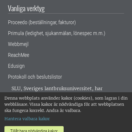
Vanliga verktyg
Proceedo (beställningar, fakturor)
Primula (ledighet, sjukanmälan, lönespec m.m.)
Webbmejl
ReachMee
Edusign
Protokoll och beslutslistor
SLU, Sveriges lantbruksuniversitet, har
verksamhet över hela Sverige. Huvudorter är
Denna webbplats använder kakor (cookies), som lagras i din
Alnarp, Uppsala och Umeå.
SLU är
webbläsare. Vissa kakor är nödvändiga för att webbplatsen
miljöcertifierat enligt ISO 14001. •
Telefon:
ska fungera korrekt. Andra är valbara.
018-67 10 00 • Org nr: 202100-2817 •
Om
Hantera valbara kakor
medarbetarwebben
•
SLU:s fakturaadress
•
Om SLU:s webbplatser
•
Vid KRIS
Tillåt bara nödvändiga kakor