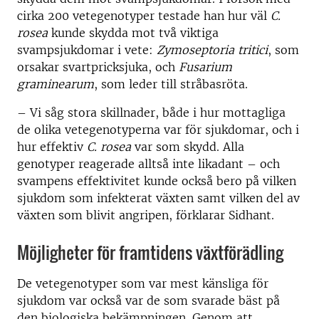
cirka 200 vetegenotyper testade han hur väl
C.
rosea
kunde skydda mot två viktiga
svampsjukdomar i vete:
Zymoseptoria tritici
, som
orsakar svartpricksjuka, och
Fusarium
graminearum
, som leder till stråbasröta.
– Vi såg stora skillnader, både i hur mottagliga
de olika vetegenotyperna var för sjukdomar, och i
hur effektiv
C. rosea
var som skydd. Alla
genotyper reagerade alltså inte likadant – och
svampens effektivitet kunde också bero på vilken
sjukdom som infekterat växten samt vilken del av
växten som blivit angripen, förklarar Sidhant.
Möjligheter för framtidens växtförädling
De vetegenotyper som var mest känsliga för
sjukdom var också var de som svarade bäst på
den biologiska bekämpningen. Genom att